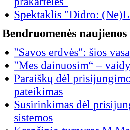
prakartėlės"
Spektaklis "Didro: (Ne)La
Bendruomenės naujienos
"Savos erdvės": šios vas
"Mes dainuosim“ – vaidy
Paraiškų dėl prisijungim
pateikimas
Susirinkimas dėl prisiju
sistemos