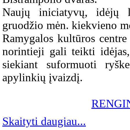
Naujų iniciatyvų, idėjų l
gruodžio mėn. kiekvieno mė
Ramygalos kultūros centre 
norintieji gali teikti idėja
siekiant suformuoti ryške
apylinkių įvaizdį.
RENGI
Skaityti daugiau...