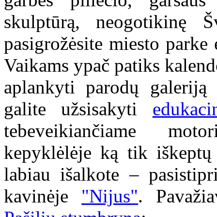
skulptūrą, neogotikinę Š
pasigrožėsite miesto parke
Vaikams ypač patiks kalendo
aplankyti parodų galeriją
galite užsisakyti
edukac
tebeveikiančiame moto
kepyklėlėje ką tik iškeptų
labiau išalkote – pasistip
kavinėje
"Nijus"
. Pavaži