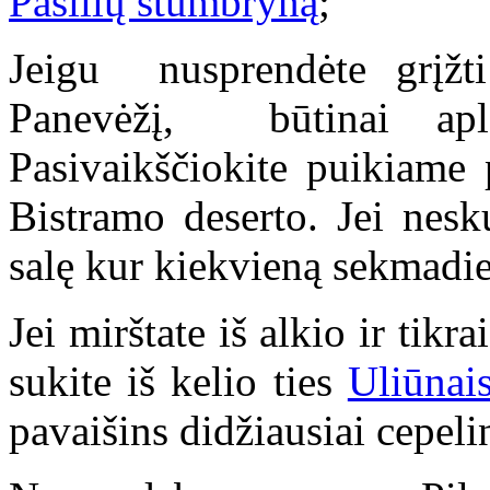
Pašilių stumbryną
;
Jeigu nusprendėte grįžt
Panevėžį, būtinai ap
Pasivaikščiokite puikiame
Bistramo deserto. Jei nesk
salę kur kiekvieną sekmadien
Jei mirštate iš alkio ir ti
sukite iš kelio ties
Uliūnai
pavaišins didžiausiai cepeli