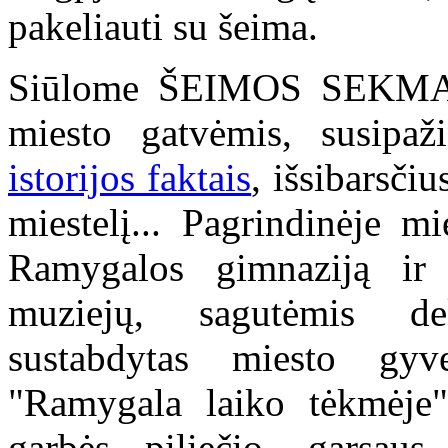
pakeliauti su šeima.
Siūlome ŠEIMOS SEKMADI
miesto gatvėmis, susipaž
istorijos faktais
, išsibarsčiu
miestelį... Pagrindinėje m
Ramygalos gimnaziją ir j
muziejų, sagutėmis de
sustabdytas miesto gy
"Ramygala laiko tėkmėje"
garbės piliečio, garsaus