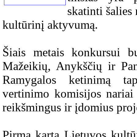
skatinti šalie
kultūrinį aktyvumą.
Šiais metais konkursui bu
Mažeikių, Anykščių ir Pan
Ramygalos ketinimą tap
vertinimo komisijos nariai
reikšmingus ir įdomius pr
Pirmą kartą Lietuvos kultū