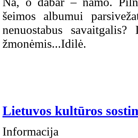
Na, o dabar – namo. Pilni 
šeimos albumui parsivežat
nenuostabus savaitgalis? 
žmonėmis...Idilė.
Lietuvos kultūros sosti
Informacija