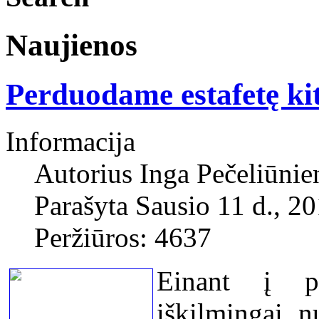
Naujienos
Perduodame estafetę ki
Informacija
Autorius
Inga Pečeliūnie
Parašyta Sausio 11 d., 2
Peržiūros: 4637
Einant į p
iškilmingai n