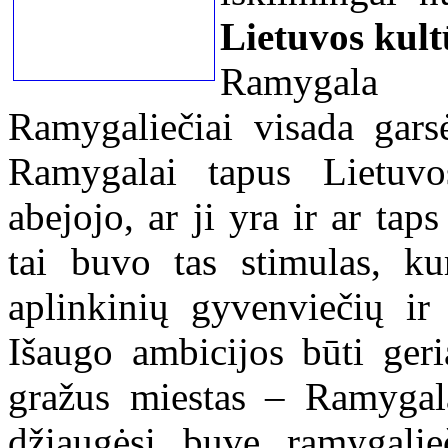
Lietuvos kult
Ramygala 
Ramygaliečiai visada garsė
Ramygalai tapus Lietuvo
abejojo, ar ji yra ir ar tap
tai buvo tas stimulas, ku
aplinkinių gyvenviečių ir
Išaugo ambicijos būti geri
gražus miestas – Ramygala
džiaugėsi buvę ramygalie