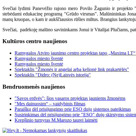
Svečiai lydimi Panevėžio rajono mero Povilo Žagunio ir projekto 
stebėdami edukacinę programą "Grūdo virsmas". Malūnininkas Jonas 
manų kruopas, o kam ir aukščiausios rūšies miltus. Brangius lankytoj
Svečiai, padėkoję malūno savininkams Jonui ir Vitalijai Plučiams, pat
Kultūros centro naujienos
Ramygalos Atviro jaunimo centro projektas tapo „Maxima LT“
Ramygalos miesto šventė
Ramygalos miesto šventė
Spektaklis "Žmonės ir angelai arba kelionė link prakartėlės"
Spektaklis "Didro: (Ne)Laisvės istorija"
Bendruomenės naujienos
"Savos erdvės": šios vasaros projektas jauniems žmonėms
"Mes dainuosim“ – vaidybinis filmas
Paraiškų dėl prisijungimo prie ESO dujų sistemos pateikimas
Susirinkimas dėl prisijungimo prie "ESO" dujų skirstymo siste
Krepšinio turnyras M.Marozo taurei laimėti