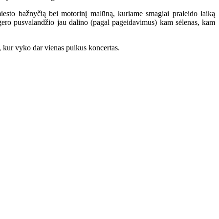
esto bažnyčią bei motorinį malūną, kuriame smagiai praleido laiką
gero pusvalandžio jau dalino (pagal pageidavimus) kam sėlenas, kam
, kur vyko dar vienas puikus koncertas.