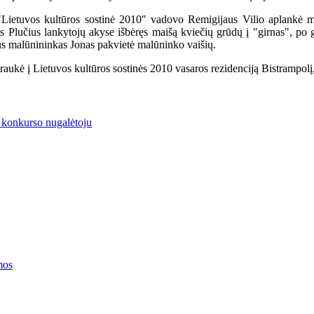
"Lietuvos kultūros sostinė 2010" vadovo Remigijaus Vilio aplankė mi
Plučius lankytojų akyse išbėręs maišą kviečių grūdų į "girnas", po 
us malūnininkas Jonas pakvietė malūninko vaišių.
raukė į Lietuvos kultūros sostinės 2010 vasaros rezidenciją Bistrampolį
 konkurso nugalėtoju
mos