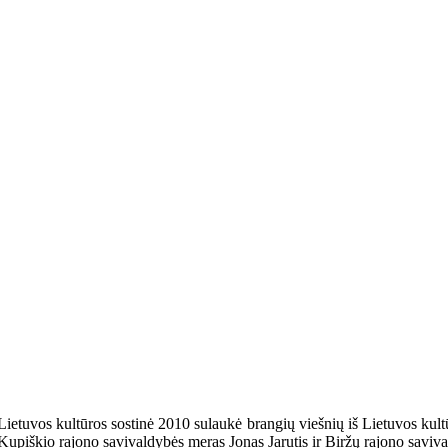
ietuvos kultūros sostinė 2010 sulaukė brangių viešnių iš Lietuvos kultūr
upiškio rajono savivaldybės meras Jonas Jarutis ir Biržų rajono sav