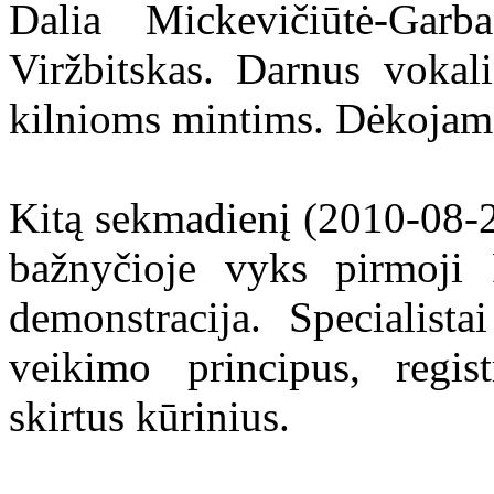
Dalia Mickevičiūtė-Garb
Viržbitskas. Darnus vokal
kilnioms mintims. Dėkojam
Kitą sekmadienį (2010-08-2
bažnyčioje vyks pirmoji 
demonstracija. Specialista
veikimo principus, regis
skirtus kūrinius.