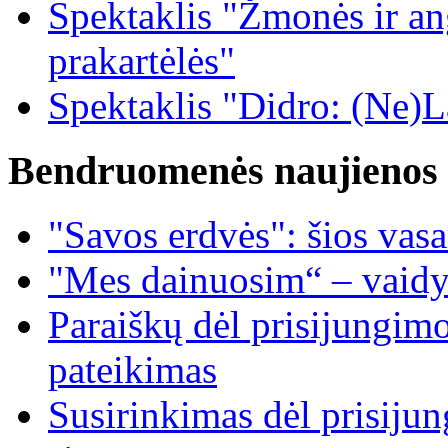
Spektaklis "Žmonės ir ang
prakartėlės"
Spektaklis "Didro: (Ne)La
Bendruomenės naujienos
"Savos erdvės": šios vas
"Mes dainuosim“ – vaidy
Paraiškų dėl prisijungim
pateikimas
Susirinkimas dėl prisiju