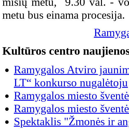
mišių metu, 9.30 val. - v
metu bus einama procesija.
Ramygal
Kultūros centro naujieno
Ramygalos Atviro jaunim
LT“ konkurso nugalėtoju
Ramygalos miesto šventė
Ramygalos miesto šventė
Spektaklis "Žmonės ir ang