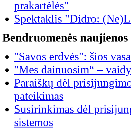
prakartėlės"
Spektaklis "Didro: (Ne)La
Bendruomenės naujienos
"Savos erdvės": šios vas
"Mes dainuosim“ – vaidy
Paraiškų dėl prisijungim
pateikimas
Susirinkimas dėl prisiju
sistemos