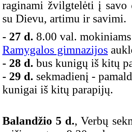
raginami žvilgtelėti į savo 
su Dievu, artimu ir savimi
- 27 d.
8.00 val. mokiniams 
Ramygalos gimnazijos
auklė
- 28 d.
bus kunigų iš kitų pa
- 29 d.
sekmadienį - pamaldo
kunigai iš kitų parapijų.
Balandžio 5 d.
, Verbų sek