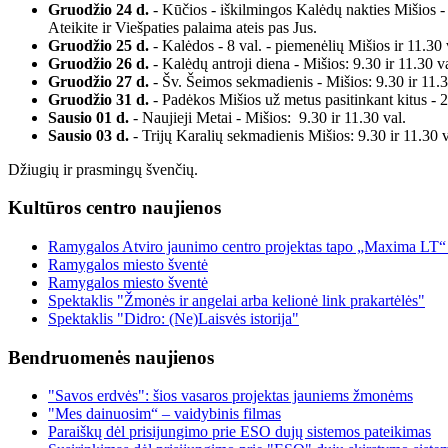
Gruodžio 24 d.
- Kūčios - iškilmingos Kalėdų nakties Mišios - 
Ateikite ir Viešpaties palaima ateis pas Jus.
Gruodžio 25 d.
- Kalėdos - 8 val. - piemenėlių Mišios ir 11.30
Gruodžio 26 d.
- Kalėdų antroji diena - Mišios: 9.30 ir 11.30 va
Gruodžio 27 d.
- Šv. Šeimos sekmadienis - Mišios: 9.30 ir 11.30
Gruodžio 31 d.
- Padėkos Mišios už metus pasitinkant kitus - 2
Sausio 01 d.
- Naujieji Metai - Mišios: 9.30 ir 11.30 val.
Sausio 03 d.
- Trijų Karalių sekmadienis Mišios: 9.30 ir 11.3
Džiugių ir prasmingų švenčių.
Kultūros centro naujienos
Ramygalos Atviro jaunimo centro projektas tapo „Maxima LT“
Ramygalos miesto šventė
Ramygalos miesto šventė
Spektaklis "Žmonės ir angelai arba kelionė link prakartėlės"
Spektaklis "Didro: (Ne)Laisvės istorija"
Bendruomenės naujienos
"Savos erdvės": šios vasaros projektas jauniems žmonėms
"Mes dainuosim“ – vaidybinis filmas
Paraiškų dėl prisijungimo prie ESO dujų sistemos pateikimas