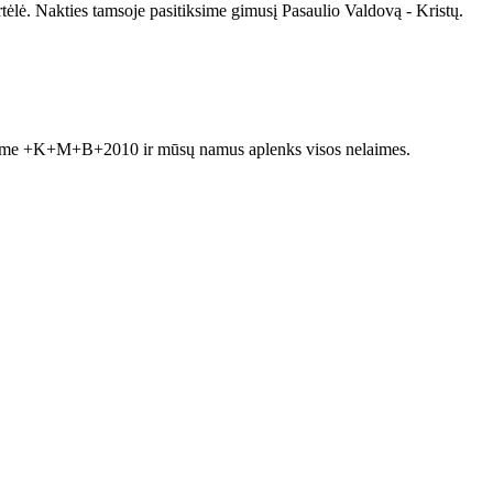
rtėlė. Nakties tamsoje pasitiksime gimusį Pasaulio Valdovą - Kristų.
žrašome +K+M+B+2010 ir mūsų namus aplenks visos nelaimes.