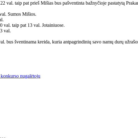
22 val. taip pat prieš Mišias bus pašventinta bažnyčioje pastatytą Praka
 val. Sumos Mišios.
l.
 val. taip pat 13 val. Jotainiuose.
3 val.
0 val. bus šventinama kreida, kuria antpagrindinių savo namų durų u
 konkurso nugalėtoju