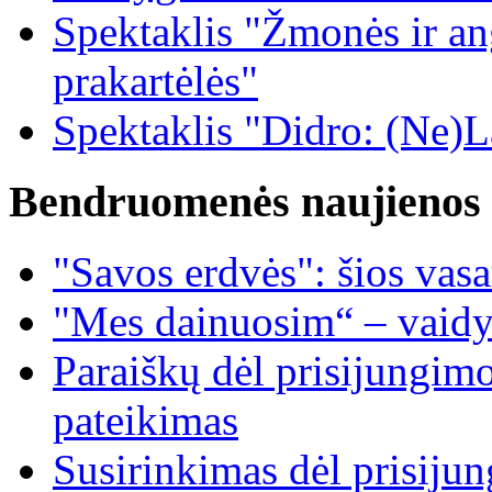
Spektaklis "Žmonės ir ang
prakartėlės"
Spektaklis "Didro: (Ne)La
Bendruomenės naujienos
"Savos erdvės": šios vas
"Mes dainuosim“ – vaidy
Paraiškų dėl prisijungim
pateikimas
Susirinkimas dėl prisiju