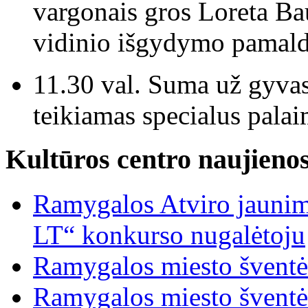
vargonais gros Loreta Ba
vidinio išgydymo pamald
11.30 val.
Suma už gyvas 
teikiamas specialus pal
Kultūros centro naujieno
Ramygalos Atviro jaunim
LT“ konkurso nugalėtoju
Ramygalos miesto šventė
Ramygalos miesto šventė