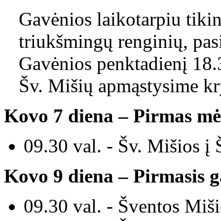
Gavėnios laikotarpiu tikint
triukšmingų renginių, pa
Gavėnios penktadienį 18.3
Šv. Mišių apmąstysime kry
Kovo 7
diena
–
Pirmas mėn
09.30 val. - Šv. Mišios į 
Kovo 9 diena
–
Pirmasis g
09.30 val. - Šventos M
iš