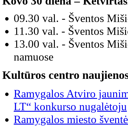
Kovo 30
diena
–
Ketvirtas
09.30 val. - Šventos M
iš
11.30 val. - Šventos M
iš
13.00 val. - Šventos
Miši
namuose
Kultūros centro naujieno
Ramygalos Atviro jaunim
LT“ konkurso nugalėtoju
Ramygalos miesto šventė