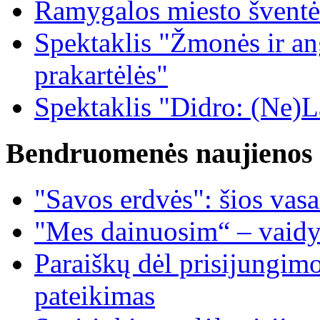
Ramygalos miesto šventė
Spektaklis "Žmonės ir ang
prakartėlės"
Spektaklis "Didro: (Ne)La
Bendruomenės naujienos
"Savos erdvės": šios vas
"Mes dainuosim“ – vaidy
Paraiškų dėl prisijungim
pateikimas