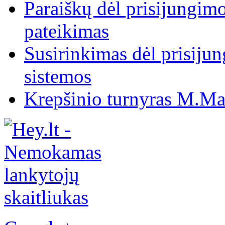
Paraiškų dėl prisijungim
pateikimas
Susirinkimas dėl prisiju
sistemos
Krepšinio turnyras M.Mar