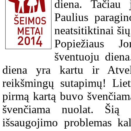
diena. Tačiau
Paulius paragin
neatsitiktinai š
Popiežiaus J
šventuoju diena
diena yra kartu ir Atve
reikšmingų sutapimų! Lie
pirmą kartą buvo švenčiam
švenčiama nuolat. Šią 
išsaugojimo problemas kal