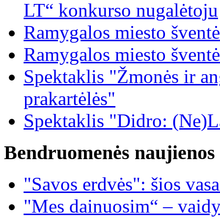
LT“ konkurso nugalėtoju
Ramygalos miesto šventė
Ramygalos miesto šventė
Spektaklis "Žmonės ir ang
prakartėlės"
Spektaklis "Didro: (Ne)La
Bendruomenės naujienos
"Savos erdvės": šios vas
"Mes dainuosim“ – vaidy