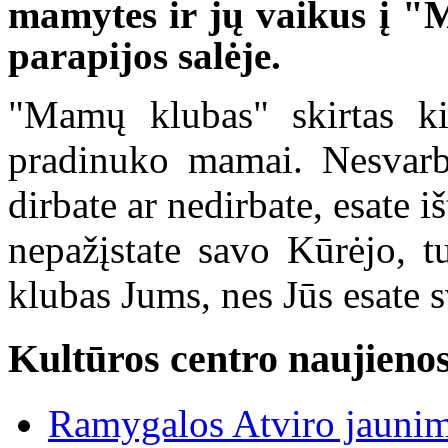
mamytes ir jų vaikus į "
parapijos salėje.
"Mamų klubas" skirtas ki
pradinuko mamai. Nesvarbu
dirbate ar nedirbate, esate iš
nepažįstate savo Kūrėjo, t
klubas Jums, nes Jūs esate s
Kultūros centro naujieno
Ramygalos Atviro jaunim