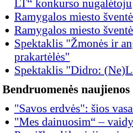
LT“ konkurso nugalėtoju
Ramygalos miesto šventė
Ramygalos miesto šventė
Spektaklis "Žmonės ir ang
prakartėlės"
Spektaklis "Didro: (Ne)La
Bendruomenės naujienos
"Savos erdvės": šios vas
"Mes dainuosim“ – vaidy