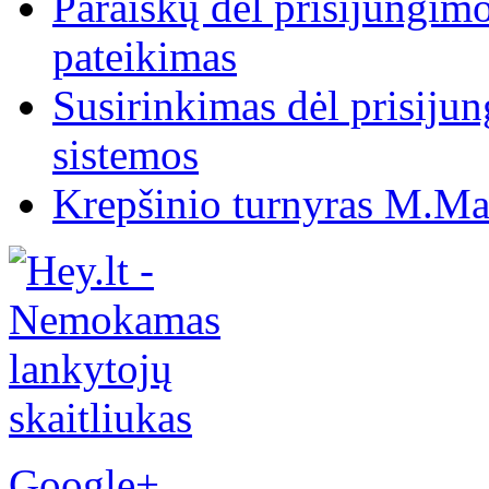
Paraiškų dėl prisijungim
pateikimas
Susirinkimas dėl prisiju
sistemos
Krepšinio turnyras M.Mar
Google+