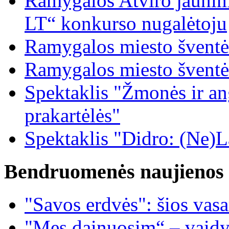
Ramygalos Atviro jaunim
LT“ konkurso nugalėtoju
Ramygalos miesto šventė
Ramygalos miesto šventė
Spektaklis "Žmonės ir ang
prakartėlės"
Spektaklis "Didro: (Ne)La
Bendruomenės naujienos
"Savos erdvės": šios vas
"Mes dainuosim“ – vaidy