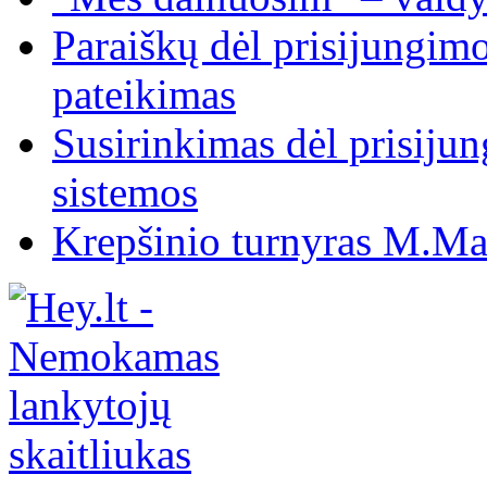
Paraiškų dėl prisijungim
pateikimas
Susirinkimas dėl prisiju
sistemos
Krepšinio turnyras M.Mar