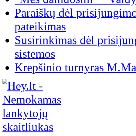
Paraiškų dėl prisijungim
pateikimas
Susirinkimas dėl prisiju
sistemos
Krepšinio turnyras M.Mar