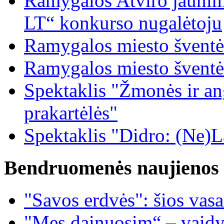
Ramygalos Atviro jaunim
LT“ konkurso nugalėtoju
Ramygalos miesto šventė
Ramygalos miesto šventė
Spektaklis "Žmonės ir ang
prakartėlės"
Spektaklis "Didro: (Ne)La
Bendruomenės naujienos
"Savos erdvės": šios vas
"Mes dainuosim“ – vaidy