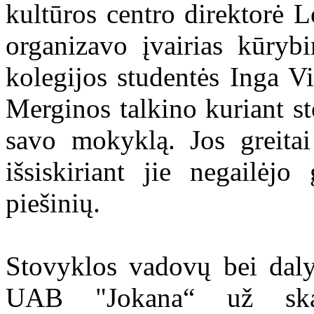
kultūros centro direktorė 
organizavo įvairias kūryb
kolegijos studentės Inga V
Merginos talkino kuriant s
savo mokyklą. Jos greitai
išsiskiriant jie negailėjo
piešinių.
Stovyklos vadovų bei daly
UAB "Jokana“ už skan