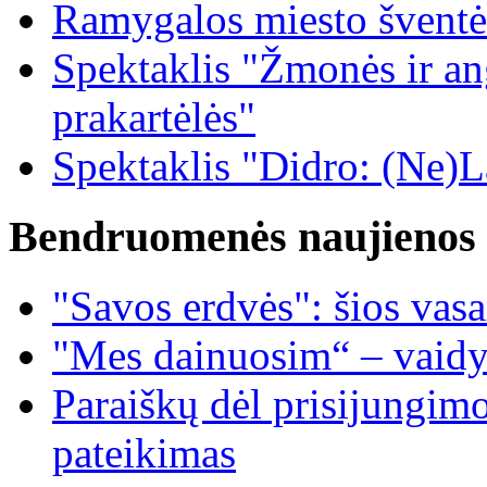
Ramygalos miesto šventė
Spektaklis "Žmonės ir ang
prakartėlės"
Spektaklis "Didro: (Ne)La
Bendruomenės naujienos
"Savos erdvės": šios vas
"Mes dainuosim“ – vaidy
Paraiškų dėl prisijungim
pateikimas