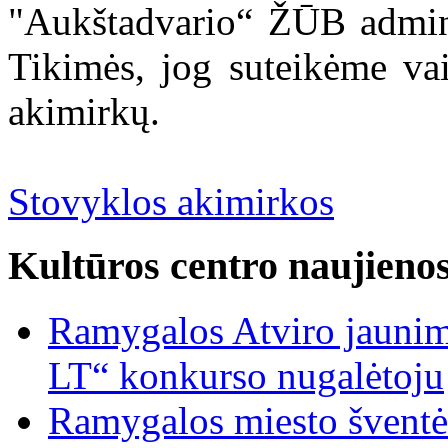
"Aukštadvario“ ŽŪB adminis
Tikimės, jog suteikėme va
akimirkų.
Stovyklos akimirkos
Kultūros centro naujieno
Ramygalos Atviro jaunim
LT“ konkurso nugalėtoju
Ramygalos miesto šventė