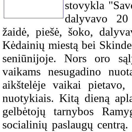
stovykla "Sav
dalyvavo 20 
žaidė, piešė, šoko, dalyv
Kėdainių miestą bei Skinde
seniūnijoje. Nors oro są
vaikams nesugadino nuota
aikštelėje vaikai pietavo,
nuotykiais. Kitą dieną apl
gelbėtojų tarnybos Ram
socialinių paslaugų centrą