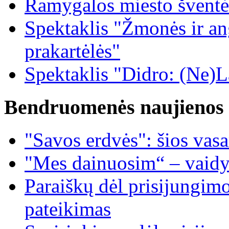
Ramygalos miesto šventė
Spektaklis "Žmonės ir ang
prakartėlės"
Spektaklis "Didro: (Ne)La
Bendruomenės naujienos
"Savos erdvės": šios vas
"Mes dainuosim“ – vaidy
Paraiškų dėl prisijungim
pateikimas