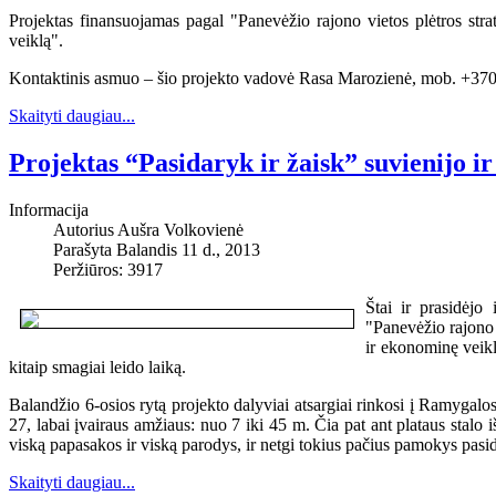
Projektas finansuojamas pagal "Panevėžio rajono vietos plėtros str
veiklą".
Kontaktinis asmuo – šio projekto vadovė Rasa Marozienė, mob. +370
Skaityti daugiau...
Projektas “Pasidaryk ir žaisk” suvienijo ir
Informacija
Autorius
Aušra Volkovienė
Parašyta Balandis 11 d., 2013
Peržiūros: 3917
Štai ir prasidėjo
"Panevėžio rajono 
ir ekonominę veikl
kitaip smagiai leido laiką.
Balandžio 6-osios rytą projekto dalyviai atsargiai rinkosi į Ramygalos
27, labai įvairaus amžiaus: nuo 7 iki 45 m. Čia pat ant plataus stalo 
viską papasakos ir viską parodys, ir netgi tokius pačius pamokys pasid
Skaityti daugiau...