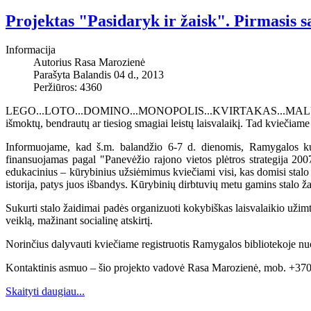
Projektas "Pasidaryk ir žaisk". Pirmasis sa
Informacija
Autorius
Rasa Marozienė
Parašyta Balandis 04 d., 2013
Peržiūros: 4360
LEGO...LOTO...DOMINO...MONOPOLIS...KVIRTAKAS...MALŪNAS...YO
išmoktų, bendrautų ar tiesiog smagiai leistų laisvalaikį. Tad kviečiame p
Informuojame, kad š.m. balandžio 6-7 d. dienomis, Ramygalos ku
finansuojamas pagal "Panevėžio rajono vietos plėtros strategija 20
edukacinius – kūrybinius užsiėmimus kviečiami visi, kas domisi stalo 
istorija, patys juos išbandys. Kūrybinių dirbtuvių metu gamins stalo ž
Sukurti stalo žaidimai padės organizuoti kokybiškas laisvalaikio užim
veiklą, mažinant socialinę atskirtį.
Norinčius dalyvauti kviečiame registruotis Ramygalos bibliotekoje n
Kontaktinis asmuo – šio projekto vadovė Rasa Marozienė, mob. +370
Skaityti daugiau...