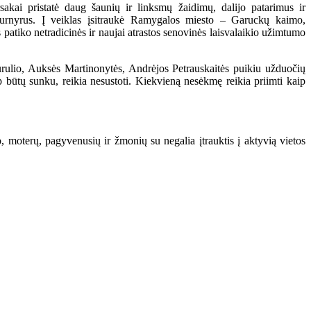
kai pristatė daug šaunių ir linksmų žaidimų, dalijo patarimus ir
urnyrus. Į veiklas įsitraukė Ramygalos miesto – Garuckų kaimo,
tiko netradicinės ir naujai atrastos senovinės laisvalaikio užimtumo
urulio, Auksės Martinonytės, Andrėjos Petrauskaitės puikiu užduočių
p būtų sunku, reikia nesustoti. Kiekvieną nesėkmę reikia priimti kaip
 moterų, pagyvenusių ir žmonių su negalia įtrauktis į aktyvią vietos