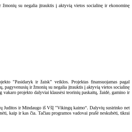
žmonių su negalia įtrauktis į aktyvią vietos socialinę ir ekonominę
ekto "Pasidaryk ir žaisk” veiklos. Projektas finansuojamas pagal
 pagyvenusių ir žmonių su negalia įtrauktis į aktyvią vietos socialinę
 vakaro projekto dalyviai klausėsi teorinių paskaitų, žaidė, gamino ir
adovų Juditos ir Mindaugo iš VšĮ "Vikingų kaimo“. Dalyvių susirinko net
nėti, kaip ir kas čia. Tačiau programos vadovai prašė neskubėti, tikrai