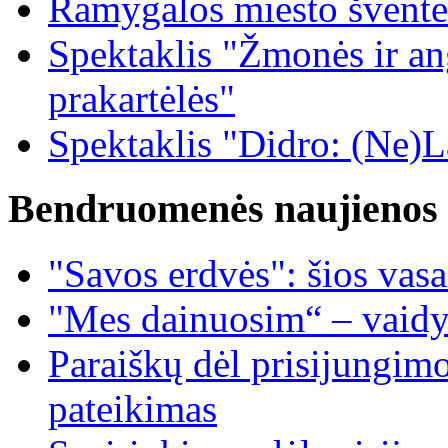
Ramygalos miesto šventė
Spektaklis "Žmonės ir ang
prakartėlės"
Spektaklis "Didro: (Ne)La
Bendruomenės naujienos
"Savos erdvės": šios vas
"Mes dainuosim“ – vaidy
Paraiškų dėl prisijungim
pateikimas