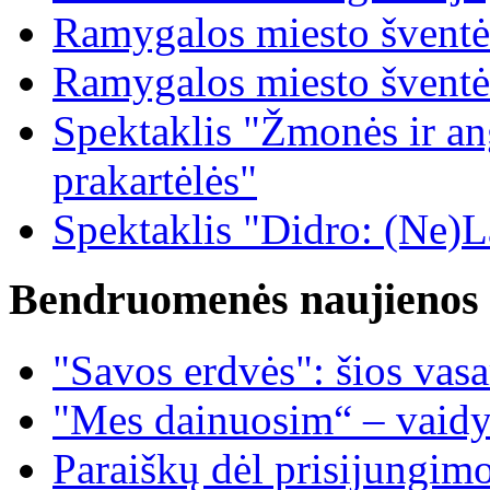
Ramygalos miesto šventė
Ramygalos miesto šventė
Spektaklis "Žmonės ir ang
prakartėlės"
Spektaklis "Didro: (Ne)La
Bendruomenės naujienos
"Savos erdvės": šios vas
"Mes dainuosim“ – vaidy
Paraiškų dėl prisijungim