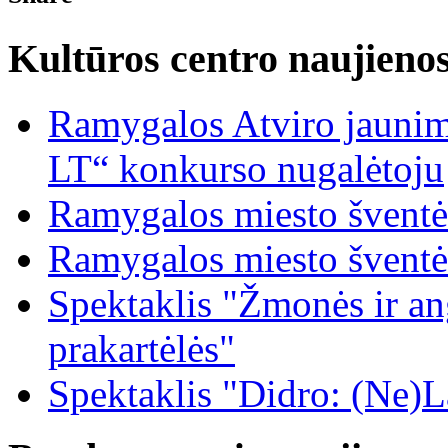
Kultūros centro naujieno
Ramygalos Atviro jaunim
LT“ konkurso nugalėtoju
Ramygalos miesto šventė
Ramygalos miesto šventė
Spektaklis "Žmonės ir ang
prakartėlės"
Spektaklis "Didro: (Ne)La