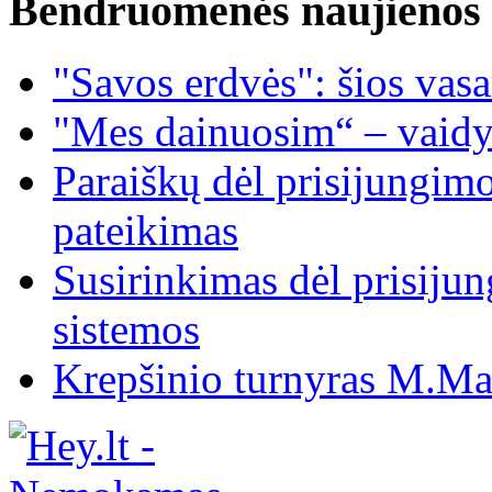
Bendruomenės naujienos
"Savos erdvės": šios vas
"Mes dainuosim“ – vaidy
Paraiškų dėl prisijungim
pateikimas
Susirinkimas dėl prisiju
sistemos
Krepšinio turnyras M.Mar