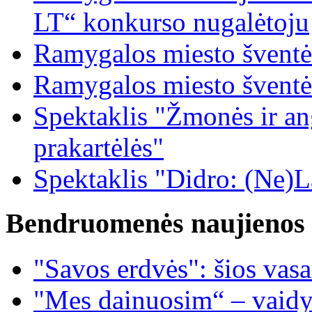
LT“ konkurso nugalėtoju
Ramygalos miesto šventė
Ramygalos miesto šventė
Spektaklis "Žmonės ir ang
prakartėlės"
Spektaklis "Didro: (Ne)La
Bendruomenės naujienos
"Savos erdvės": šios vas
"Mes dainuosim“ – vaidy