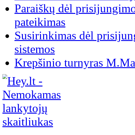
Paraiškų dėl prisijungim
pateikimas
Susirinkimas dėl prisiju
sistemos
Krepšinio turnyras M.Mar