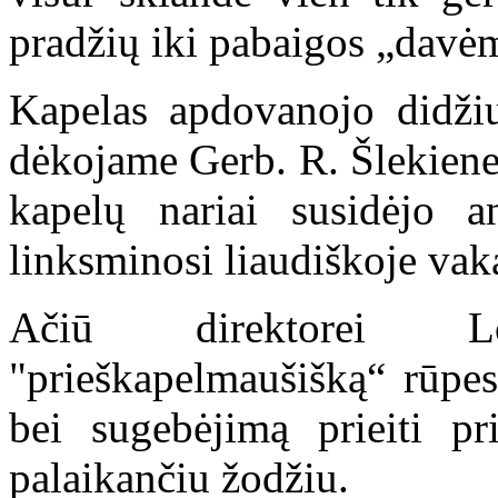
pradžių iki pabaigos „davė
Kapelas apdovanojo didžiul
dėkojame Gerb. R. Šlekienei
kapelų nariai susidėjo a
linksminosi liaudiškoje vak
Ačiū direktorei Lo
"prieškapelmaušišką“ rūpes
bei sugebėjimą prieiti p
palaikančiu žodžiu.