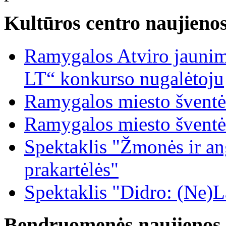
Kultūros centro naujieno
Ramygalos Atviro jaunim
LT“ konkurso nugalėtoju
Ramygalos miesto šventė
Ramygalos miesto šventė
Spektaklis "Žmonės ir ang
prakartėlės"
Spektaklis "Didro: (Ne)La
Bendruomenės naujienos