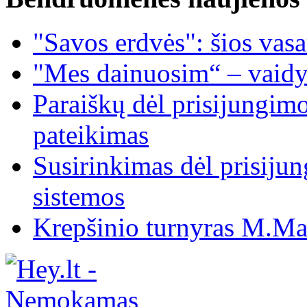
"Savos erdvės": šios vas
"Mes dainuosim“ – vaidy
Paraiškų dėl prisijungim
pateikimas
Susirinkimas dėl prisiju
sistemos
Krepšinio turnyras M.Mar