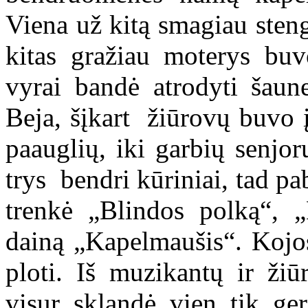
Viena už kitą smagiau steng
kitas gražiau moterys buvo
vyrai bandė atrodyti šaune
Beja, šįkart žiūrovų buvo 
paauglių, iki garbių senjo
trys bendri kūriniai, tad p
trenkė „Blindos polką“, „
dainą „Kapelmaušis“. Kojos
ploti. Iš muzikantų ir ži
visur sklandė vien tik ge