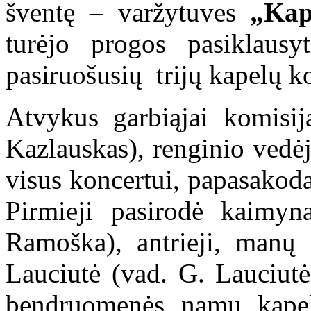
šventę – varžytuves
„Kap
turėjo progos pasiklausy
pasiruošusių trijų kapelų k
Atvykus garbiąjai komisij
Kazlauskas), renginio vedėj
visus koncertui, papasakodam
Pirmieji pasirodė kaimyn
Ramoška), antrieji, manų
Lauciutė (vad. G. Lauciutė
bendruomenės namų kapela