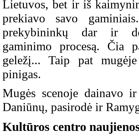
Lietuvos, bet ir iš kaimyni
prekiavo savo gaminiai
prekybininkų dar ir d
gaminimo procesą. Čia pa
geležį... Taip pat mugėj
pinigas.
Mugės scenoje dainavo ir 
Daniūnų, pasirodė ir Ramyg
Kultūros centro naujieno