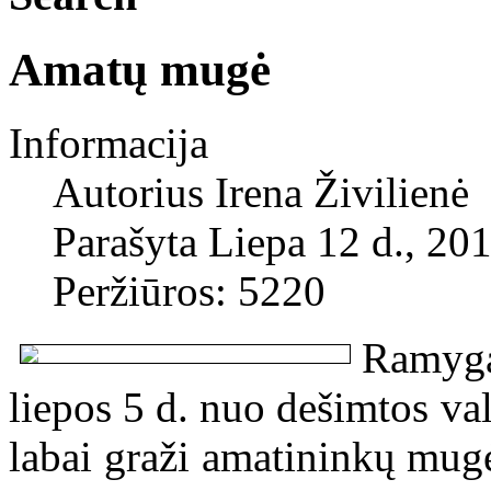
Amatų mugė
Informacija
Autorius
Irena Živilienė
Parašyta Liepa 12 d., 20
Peržiūros: 5220
Ramyg
liepos 5 d. nuo dešimtos va
labai graži amatininkų mugė.