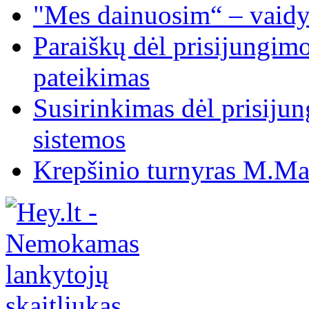
"Mes dainuosim“ – vaidy
Paraiškų dėl prisijungim
pateikimas
Susirinkimas dėl prisiju
sistemos
Krepšinio turnyras M.Mar