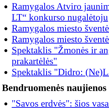
Ramygalos Atviro jaunim
LT“ konkurso nugalėtoju
Ramygalos miesto šventė
Ramygalos miesto šventė
Spektaklis "Žmonės ir ang
prakartėlės"
Spektaklis "Didro: (Ne)La
Bendruomenės naujienos
"Savos erdvės": šios vas