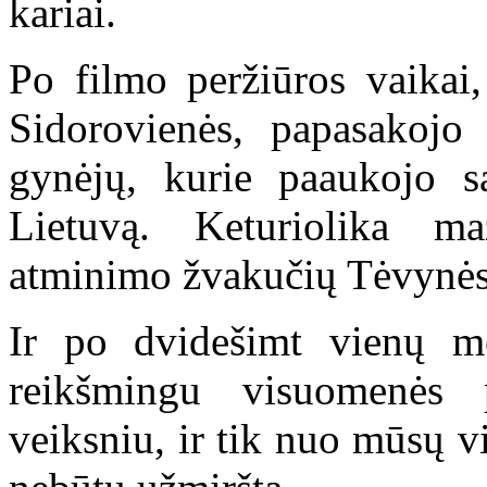
kariai.
Po filmo peržiūros vaika
Sidorovienės, papasakojo 
gynėjų, kurie paaukojo 
Lietuvą. Keturiolika m
atminimo žvakučių Tėvynės
Ir po dvidešimt vienų m
reikšmingu visuomenės 
veiksniu, ir tik nuo mūsų v