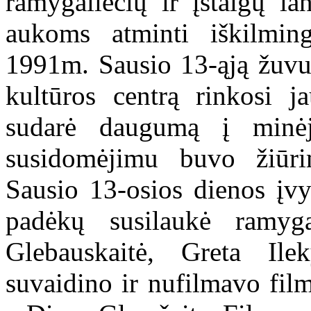
ramygaliečių ir įstaigų l
aukoms atminti iškilmin
1991m. Sausio 13-ąją žuvus
kultūros centrą rinkosi j
sudarė daugumą į minėj
susidomėjimu buvo žiūri
Sausio 13-osios dienos įv
padėkų susilaukė ramyga
Glebauskaitė, Greta Ilek
suvaidino ir nufilmavo fil