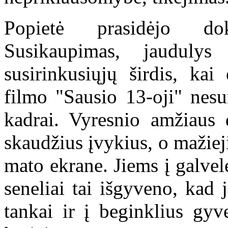
Popietė prasidėjo do
Susikaupimas, jauduly
susirinkusiųjų širdis, ka
filmo "Sausio 13-oji" nesum
kadrai. Vyresnio amžiaus d
skaudžius įvykius, o mažieji
mato ekrane. Jiems į galvele
seneliai tai išgyveno, kad
tankai ir į beginklius gyv