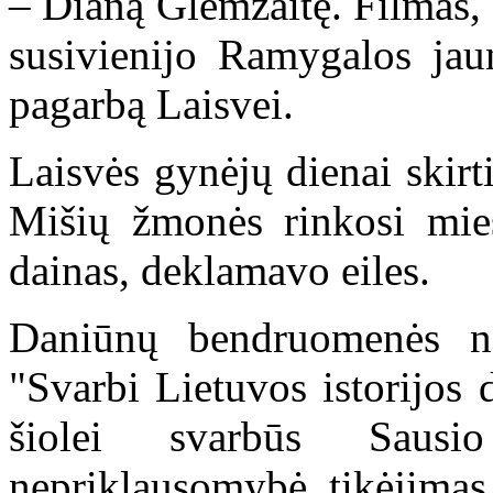
– Dianą Glemžaitę. Filmas,
susivienijo Ramygalos jau
pagarbą Laisvei.
Laisvės gynėjų dienai skirti
Mišių žmonės rinkosi miest
dainas, deklamavo eiles.
Daniūnų bendruomenės na
"Svarbi Lietuvos istorijos d
šiolei svarbūs Sausio
nepriklausomybė, tikėjimas