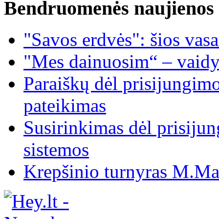
Bendruomenės naujienos
"Savos erdvės": šios vas
"Mes dainuosim“ – vaidy
Paraiškų dėl prisijungim
pateikimas
Susirinkimas dėl prisiju
sistemos
Krepšinio turnyras M.Mar