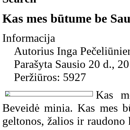
Kas mes būtume be Saus
Informacija
Autorius
Inga Pečeliūnien
Parašyta Sausio 20 d., 2
Peržiūros: 5927
Kas me
Beveidė minia. Kas mes bū
geltonos, žalios ir raudono 