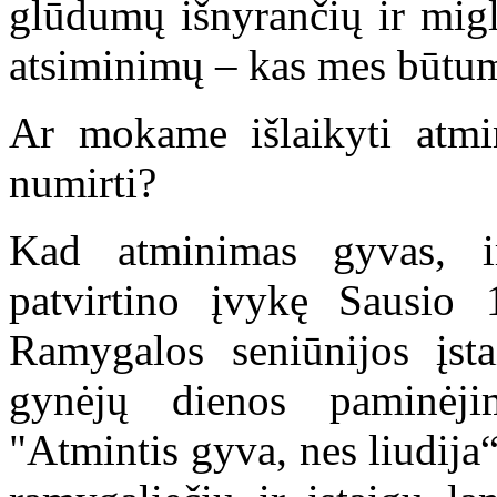
glūdumų išnyrančių ir miglo
atsiminimų – kas mes būtum
Ar mokame išlaikyti atm
numirti?
Kad atminimas gyvas, ir
patvirtino įvykę Sausio 1
Ramygalos seniūnijos įsta
gynėjų dienos paminėjim
"Atmintis gyva, nes liudija