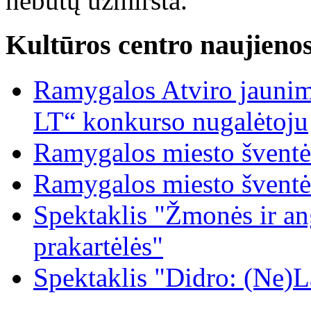
nebūtų užmiršta.
Kultūros centro naujieno
Ramygalos Atviro jaunim
LT“ konkurso nugalėtoju
Ramygalos miesto šventė
Ramygalos miesto šventė
Spektaklis "Žmonės ir ang
prakartėlės"
Spektaklis "Didro: (Ne)La