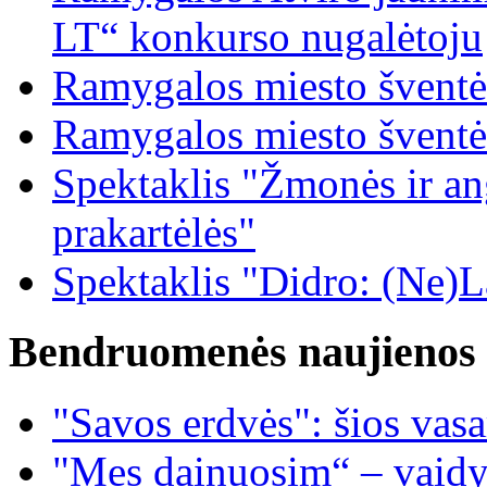
LT“ konkurso nugalėtoju
Ramygalos miesto šventė
Ramygalos miesto šventė
Spektaklis "Žmonės ir ang
prakartėlės"
Spektaklis "Didro: (Ne)La
Bendruomenės naujienos
"Savos erdvės": šios vas
"Mes dainuosim“ – vaidy