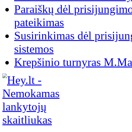
Paraiškų dėl prisijungim
pateikimas
Susirinkimas dėl prisiju
sistemos
Krepšinio turnyras M.Mar