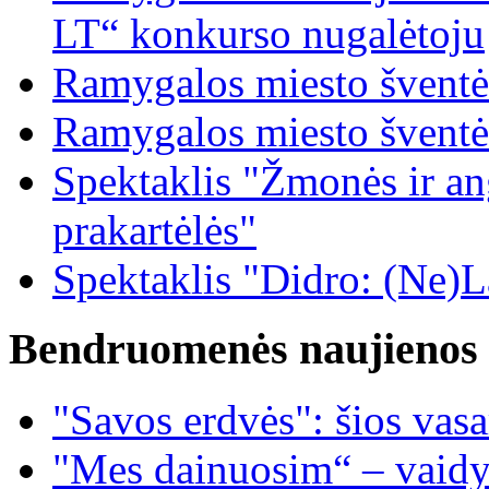
LT“ konkurso nugalėtoju
Ramygalos miesto šventė
Ramygalos miesto šventė
Spektaklis "Žmonės ir ang
prakartėlės"
Spektaklis "Didro: (Ne)La
Bendruomenės naujienos
"Savos erdvės": šios vas
"Mes dainuosim“ – vaidy