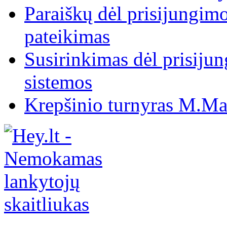
Paraiškų dėl prisijungim
pateikimas
Susirinkimas dėl prisiju
sistemos
Krepšinio turnyras M.Mar