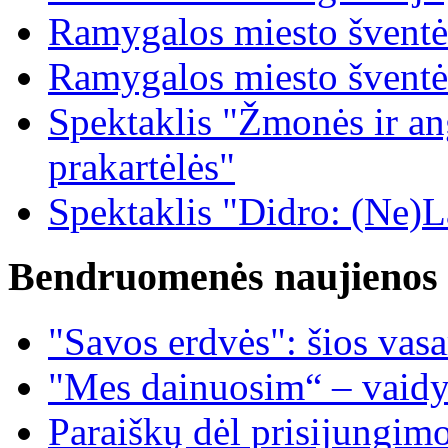
Ramygalos miesto šventė
Ramygalos miesto šventė
Spektaklis "Žmonės ir ang
prakartėlės"
Spektaklis "Didro: (Ne)La
Bendruomenės naujienos
"Savos erdvės": šios vas
"Mes dainuosim“ – vaidy
Paraiškų dėl prisijungim