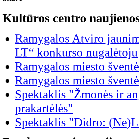
Kultūros centro naujieno
Ramygalos Atviro jaunim
LT“ konkurso nugalėtoju
Ramygalos miesto šventė
Ramygalos miesto šventė
Spektaklis "Žmonės ir ang
prakartėlės"
Spektaklis "Didro: (Ne)La