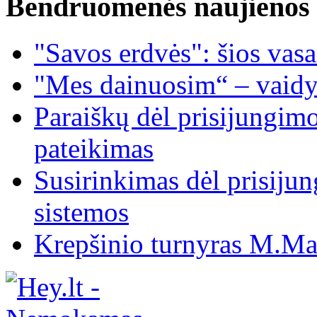
Bendruomenės naujienos
"Savos erdvės": šios vas
"Mes dainuosim“ – vaidy
Paraiškų dėl prisijungim
pateikimas
Susirinkimas dėl prisiju
sistemos
Krepšinio turnyras M.Mar