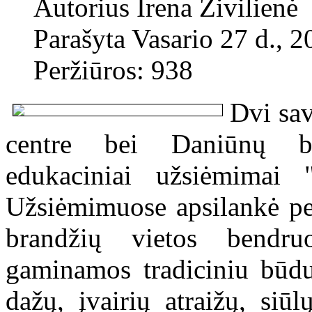
Autorius
Irena Živilienė
Parašyta Vasario 27 d., 2
Peržiūros: 938
Dvi sav
centre bei Daniūnų b
edukaciniai užsiėmimai 
Užsiėmimuose apsilankė pe
brandžių vietos bendr
gaminamos tradiciniu būdu i
dažų, įvairių atraižų, siūl