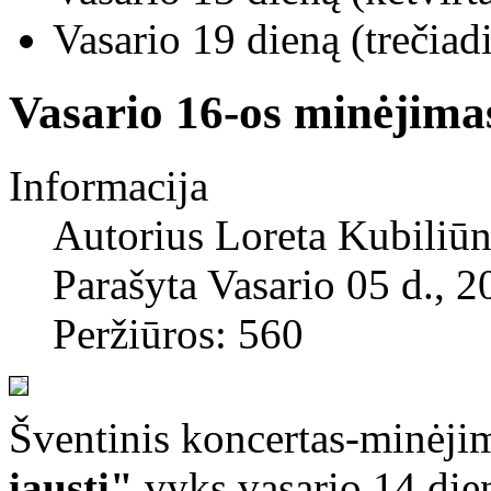
Vasario
19
dieną (trečiad
Vasario 16-os minėjima
Informacija
Autorius
Loreta Kubiliūn
Parašyta Vasario 05 d., 2
Peržiūros: 560
Šventinis koncertas-minėj
įausti"
vyks vasario 14 die