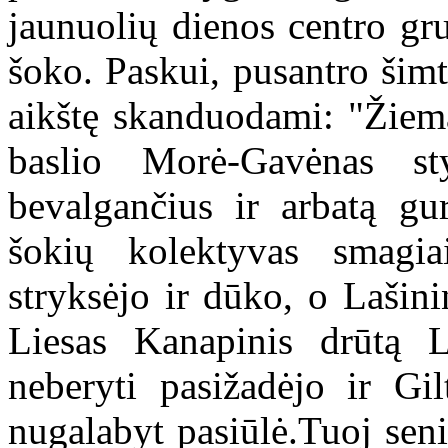
jaunuolių dienos centro gr
šoko. Paskui, pusantro šimt
aikštę skanduodami: "Žiema
baslio Morė-Gavėnas st
bevalgančius ir arbatą gur
šokių kolektyvas smagia
stryksėjo ir dūko, o Lašini
Liesas Kanapinis drūtą L
neberyti pasižadėjo ir Gi
nugalabyt pasiūlė.Tuoj sen