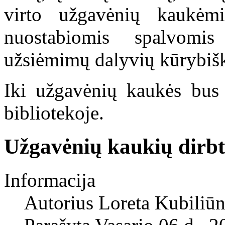
virto užgavėnių kaukėmi
nuostabiomis spalvomis
užsiėmimų dalyvių kūrybi
Iki užgavėnių kaukės bu
bibliotekoje.
Užgavėnių kaukių dirb
Informacija
Autorius
Loreta Kubiliūn