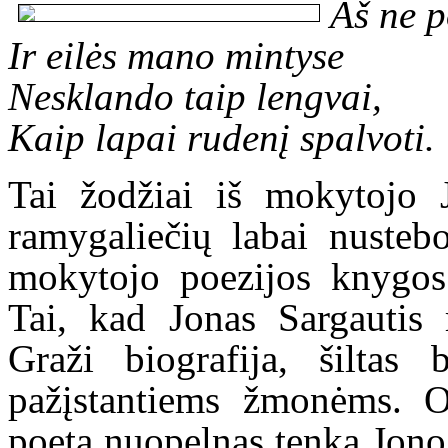
Aš ne p
Ir eilės mano mintyse
Nesklando taip lengvai,
Kaip lapai rudenį spalvoti.
Tai žodžiai iš mokytojo 
ramygaliečių labai nusteb
mokytojo poezijos knygos 
Tai, kad Jonas Sargautis 
Graži biografija, šiltas
pažįstantiems žmonėms. O
poetą nuopelnas tenka Jono