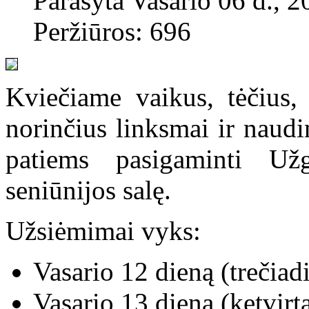
Parašyta Vasario 06 d., 2
Peržiūros: 696
Kviečiame vaikus, tėčius,
norinčius linksmai ir naudin
patiems pasigaminti U
seniūnijos salę.
Užsiėmimai vyks:
Vasario 12 dieną (trečiad
Vasario
13 dieną (ketvirt