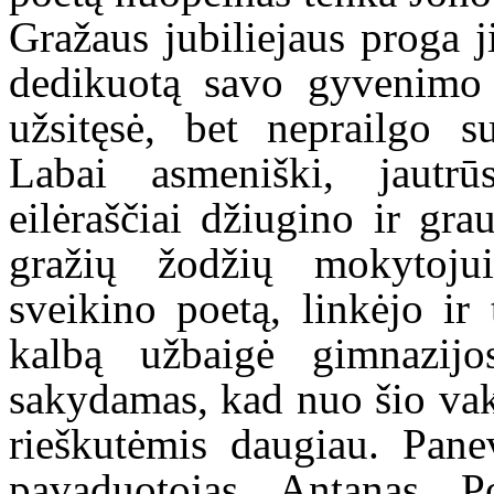
Gražaus jubiliejaus proga j
dedikuotą savo gyvenimo 
užsitęsė, bet neprailgo su
Labai asmeniški, jautrūs
eilėraščiai džiugino ir gr
gražių žodžių mokytojui
sveikino poetą, linkėjo ir 
kalbą užbaigė gimnazijo
sakydamas, kad nuo šio va
rieškutėmis daugiau. Pane
pavaduotojas Antanas P