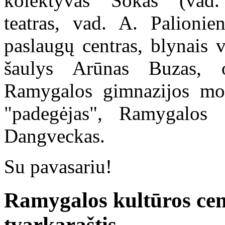
kolektyvas "Šokas" (vad. 
teatras, vad. A. Palionie
paslaugų centras, blynais 
šaulys Arūnas Buzas, 
Ramygalos gimnazijos moki
"padegėjas", Ramygalos 
Dangveckas.
Su pavasariu!
Ramygalos kultūros cen
tvarkaraštis