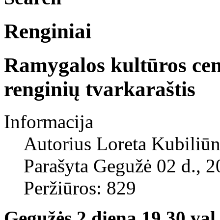
Renginiai
Ramygalos kultūros cen
renginių tvarkaraštis
Informacija
Autorius
Loreta Kubiliūn
Parašyta Gegužė 02 d., 
Peržiūros: 829
Gegužės 2 diena 19.30 val