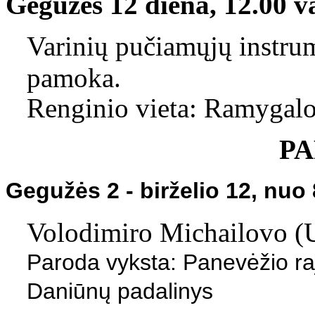
Gegužės 12 diena,
12.00 va
Varinių pučiamųjų instru
pamoka.
Renginio vieta: Ramygalo
P
Gegužės 2 - birželio 12
, nuo 
Volodimiro Michailovo (U
Paroda vyksta: Panevėžio ra
Daniūnų padalinys