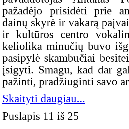
pažadėjo prisidėti prie a
dainų skyrė ir vakarą paįva
ir kultūros centro vokali
keliolika minučių buvo išg
pasipylė skambučiai besite
įsigyti. Smagu, kad dar gal
pažinti, pradžiuginti savo a
Skaityti daugiau...
Puslapis 11 iš 25