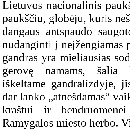
Lietuvos nacionalinis paukš
paukščiu, globėju, kuris neš
dangaus antspaudo saugoto
nudanginti į neįžengiamas pe
gandras yra mieliausias so
gerovę namams, šalia k
iškeltame gandralizdyje, j
dar lanko „atnešdamas“ vaik
kraštui ir bendruomenei
Ramygalos miesto herbo. Vis