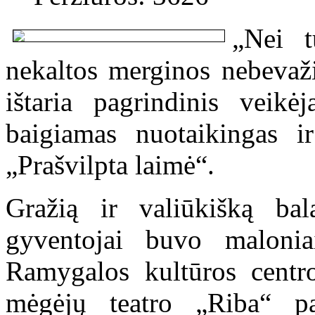
„Nei t
nekaltos merginos nebevaž
ištaria pagrindinis veikė
baigiamas nuotaikingas ir
„Prašvilpta laimė“.
Gražią ir valiūkišką bal
gyventojai buvo malonia
Ramygalos kultūros cent
mėgėjų teatro „Riba“ pa