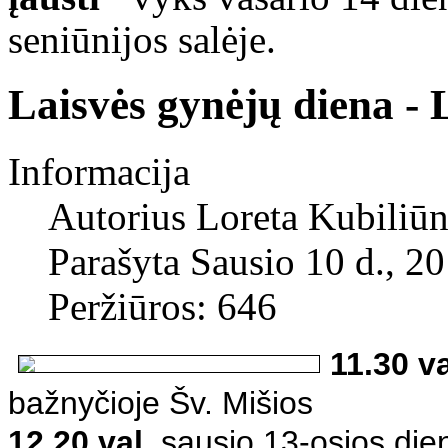
seniūnijos salėje
.
Laisvės gynėjų diena - 
Informacija
Autorius
Loreta Kubiliūn
Parašyta Sausio 10 d., 2
Peržiūros: 646
11.30 va
bažnyčioje Šv. Mišios
12.20 val.
sausio 13-osios dien