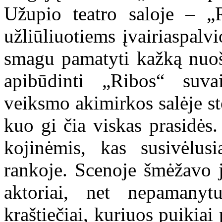
Užupio teatro saloje – „R
užliūliuotiems įvairiaspal
smagu pamatyti kažką nuoši
apibūdinti „Ribos“ suva
veiksmo akimirkos salėje st
kuo gi čia viskas prasidės.
kojinėmis, kas susivėlus
rankoje. Scenoje šmėžavo j
aktoriai, net nepamany
kraštiečiai, kuriuos puikiai