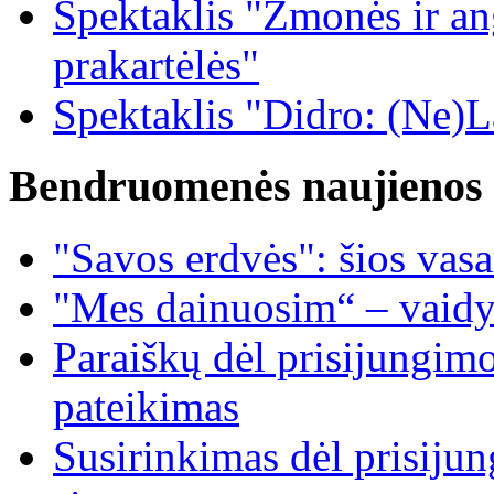
Spektaklis "Žmonės ir ang
prakartėlės"
Spektaklis "Didro: (Ne)La
Bendruomenės naujienos
"Savos erdvės": šios vas
"Mes dainuosim“ – vaidy
Paraiškų dėl prisijungim
pateikimas
Susirinkimas dėl prisiju