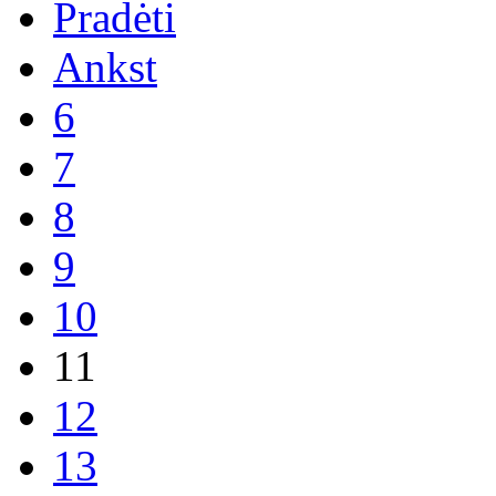
Pradėti
Ankst
6
7
8
9
10
11
12
13