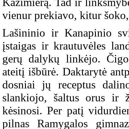
Kazimierą. Tad ir linksmyb
vienur prekiavo, kitur šoko,
Lašininio ir Kanapinio sv
įstaigas ir krautuvėles lan
gerų dalykų linkėjo. Čigo
ateitį išbūrė. Daktarytė ant
dosniai jų receptus dalin
slankiojo, šaltus orus ir
kėsinosi. Per patį vidurdi
pilnas Ramygalos gimnaz