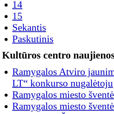
14
15
Sekantis
Paskutinis
Kultūros centro naujieno
Ramygalos Atviro jaunim
LT“ konkurso nugalėtoju
Ramygalos miesto šventė
Ramygalos miesto šventė