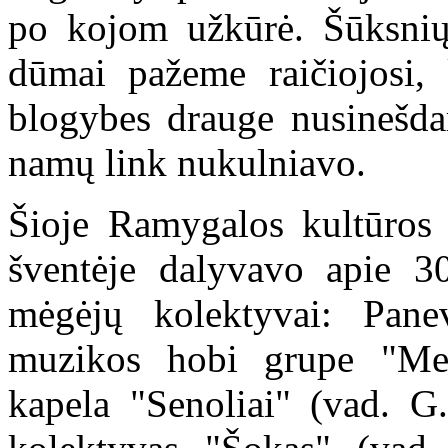
po kojom užkūrė. Šūksnių
dūmai pažeme raičiojosi, k
blogybes drauge nusinešda
namų link nukulniavo.
Šioje Ramygalos kultūros 
šventėje dalyvavo apie 3
mėgėjų kolektyvai: Pane
muzikos hobi grupe "Mes
kapela "Senoliai" (vad. G.