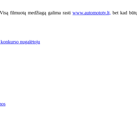
Visą filmuotą medžiagą galima rasti
www.automototv.lt,
bet kad būtų
 konkurso nugalėtoju
mos