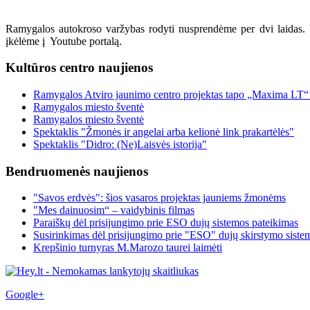
Ramygalos autokroso varžybas rodyti nusprendėme per dvi laidas. 
įkėlėme į Youtube portalą.
Kultūros centro naujienos
Ramygalos Atviro jaunimo centro projektas tapo „Maxima LT“
Ramygalos miesto šventė
Ramygalos miesto šventė
Spektaklis "Žmonės ir angelai arba kelionė link prakartėlės"
Spektaklis "Didro: (Ne)Laisvės istorija"
Bendruomenės naujienos
"Savos erdvės": šios vasaros projektas jauniems žmonėms
"Mes dainuosim“ – vaidybinis filmas
Paraiškų dėl prisijungimo prie ESO dujų sistemos pateikimas
Susirinkimas dėl prisijungimo prie "ESO" dujų skirstymo siste
Krepšinio turnyras M.Marozo taurei laimėti
Google+