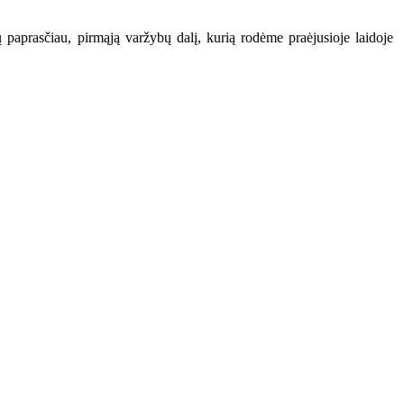
 paprasčiau, pirmąją varžybų dalį, kurią rodėme praėjusioje laidoje