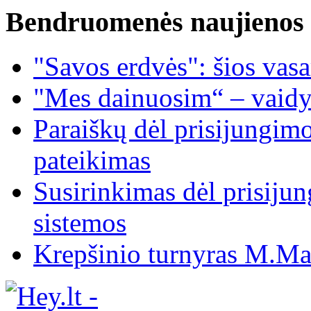
Bendruomenės naujienos
"Savos erdvės": šios vas
"Mes dainuosim“ – vaidy
Paraiškų dėl prisijungim
pateikimas
Susirinkimas dėl prisiju
sistemos
Krepšinio turnyras M.Mar