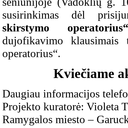
seniūnijoje (Vadoklių g. 
susirinkimas dėl pri
skirstymo operatorius
dujofikavimo klausimais 
operatorius“.
Kviečiame ak
Daugiau informacijos telefo
Projekto kuratorė: Violeta T
Ramygalos miesto – Garuc