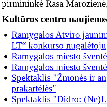
pirmininkė Rasa Marozienė,
Kultūros centro naujieno
Ramygalos Atviro jaunim
LT“ konkurso nugalėtoju
Ramygalos miesto šventė
Ramygalos miesto šventė
Spektaklis "Žmonės ir ang
prakartėlės"
Spektaklis "Didro: (Ne)La