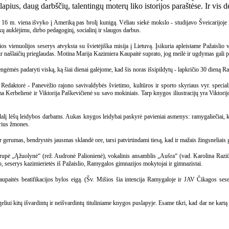
apius, daug darbščių, talentingų moterų liko istorijos paraštėse. Ir vis 
16 m. viena išvyko į Ameriką pas brolį kunigą. Vėliau siekė mokslo - studijavo Šveicarijoje 
kų auklėjimu, dirbo pedagoginį, socialinį ir slaugos darbus.
os vienuolijos seserys atvyksta su švietėjiška misija į Lietuvą. Įsikuria apleistame Pažaisl
 ir našlaičių prieglaudas. Motina Marija Kazimiera Kaupaitė suprato, jog meilė ir ugdymas gali 
gėmės padaryti viską, ką šiai dienai galėjome, kad šis noras išsipildytų - lapkričio 30 dieną
daktorė - Panevėžio rajono savivaldybės švietimo, kultūros ir sporto skyriaus vyr. special
 Kerbelienė ir Viktorija Paškevičienė su savo mokiniais. Tarp knygos iliustracijų yra Viktori
lį lėšų leidybos darbams. Aukas knygos leidybai paskyrė pavieniai asmenys: ramygaliečiai, kuni
irius žmones.
rumas, bendrystės jausmas sklandė ore, tarsi patvirtindami tiesą, kad ir mažais žingsneliais gali
 trupė „Ąžuolynė“ (rež. Audronė Palionienė), vokalinis ansamblis „Aušra“ (vad. Karolina Razi
seserys kazimierietės iš Pažaislio, Ramygalos gimnazijos mokytojai ir gimnazistai.
itės beatifikacijos bylos eigą. (Šv. Mišios šia intencija Ramygaloje ir JAV Čikagos sese
iui kitų išvardintų ir neišvardintų tituliniame knygos puslapyje. Esame tikri, kad dar ne ka