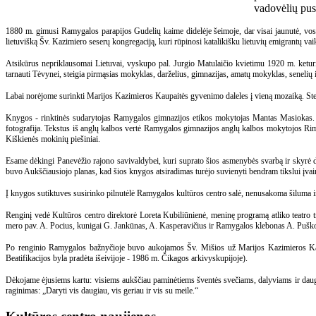
vadovėlių pusl
1880 m. gimusi Ramygalos parapijos Gudelių kaime didelėje šeimoje, dar visai jaunutė, vos 
lietuvišką Šv. Kazimiero seserų kongregaciją, kuri rūpinosi katalikišku lietuvių emigrantų vai
Atsikūrus nepriklausomai Lietuvai, vyskupo pal. Jurgio Matulaičio kvietimu 1920 m. keturi
tarnauti Tėvynei, steigia pirmąsias mokyklas, darželius, gimnazijas, amatų mokyklas, senelių
Labai norėjome surinkti Marijos Kazimieros Kaupaitės gyvenimo daleles į vieną mozaiką. Sten
Knygos - rinktinės sudarytojas Ramygalos gimnazijos etikos mokytojas Mantas Masiokas. Re
fotografija. Tekstus iš anglų kalbos vertė Ramygalos gimnazijos anglų kalbos mokytojos Rima
Kiškienės mokinių piešiniai.
Esame dėkingi Panevėžio rajono savivaldybei, kuri suprato šios asmenybės svarbą ir skyrė da
buvo Aukščiausiojo planas, kad šios knygos atsiradimas turėjo suvienyti bendram tikslui įva
Į knygos sutiktuves susirinko pilnutėlė Ramygalos kultūros centro salė, nenusakoma šiluma ir ge
Renginį vedė Kultūros centro direktorė Loreta Kubiliūnienė, meninę programą atliko teatro
mero pav. A. Pocius, kunigai G. Jankūnas, A. Kasperavičius ir Ramygalos klebonas A. Puško, 
Po renginio Ramygalos bažnyčioje buvo aukojamos Šv. Mišios už Marijos Kazimieros Kaupa
Beatifikacijos byla pradėta išeivijoje - 1986 m. Čikagos arkivyskupijoje).
Dėkojame ėjusiems kartu: visiems aukščiau paminėtiems šventės svečiams, dalyviams ir daugel
raginimas: „Daryti vis daugiau, vis geriau ir vis su meile.“