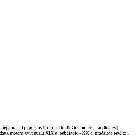
nepaprastai paprastos ir tuo pačiu didžios moters, kandidatės į
k daug moterų gyvenusių XIX a. pabaigoje - XX a. pradžioje pateko į