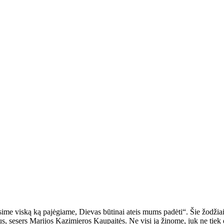
sime viską ką pajėgiame, Dievas būtinai ateis mums padėti“. Šie žodžiai 
us, sesers Marijos Kazimieros Kaupaitės. Ne visi ją žinome, juk ne tie