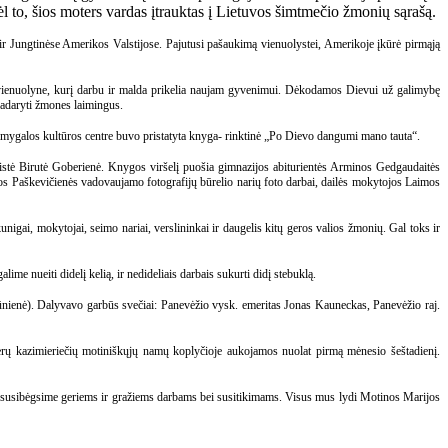
dėl to, šios moters vardas įtrauktas į Lietuvos šimtmečio žmonių sąrašą.
ir Jungtinėse Amerikos Valstijose. Pajutusi pašaukimą vienuolystei, Amerikoje įkūrė pirmąją
io vienuolyne, kurį darbu ir malda prikelia naujam gyvenimui. Dėkodamos Dievui už galimybę
padaryti žmones laimingus.
 Ramygalos kultūros centre buvo pristatyta knyga- rinktinė „Po Dievo dangumi mano tauta“.
istė Birutė Goberienė. Knygos viršelį puošia gimnazijos abiturientės Arminos Gedgaudaitės
jos Paškevičienės vadovaujamo fotografijų būrelio narių foto darbai, dailės mokytojos Laimos
gai, mokytojai, seimo nariai, verslininkai ir daugelis kitų geros valios žmonių. Gal toks ir
me nueiti didelį kelią, ir nedideliais darbais sukurti didį stebuklą.
ūnienė). Dalyvavo garbūs svečiai: Panevėžio vysk. emeritas Jonas Kauneckas, Panevėžio raj.
rų kazimieriečių motiniškųjų namų koplyčioje aukojamos nuolat pirmą mėnesio šeštadienį.
rtą susibėgsime geriems ir gražiems darbams bei susitikimams. Visus mus lydi Motinos Marijos