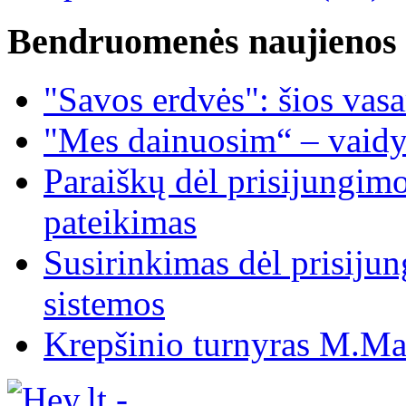
Bendruomenės naujienos
"Savos erdvės": šios vas
"Mes dainuosim“ – vaidy
Paraiškų dėl prisijungim
pateikimas
Susirinkimas dėl prisiju
sistemos
Krepšinio turnyras M.Mar