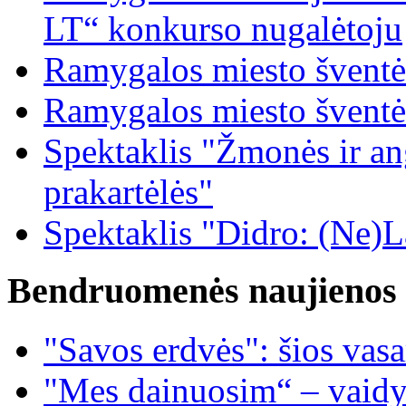
LT“ konkurso nugalėtoju
Ramygalos miesto šventė
Ramygalos miesto šventė
Spektaklis "Žmonės ir ang
prakartėlės"
Spektaklis "Didro: (Ne)La
Bendruomenės naujienos
"Savos erdvės": šios vas
"Mes dainuosim“ – vaidy