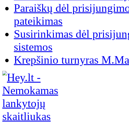
Paraiškų dėl prisijungim
pateikimas
Susirinkimas dėl prisiju
sistemos
Krepšinio turnyras M.Mar