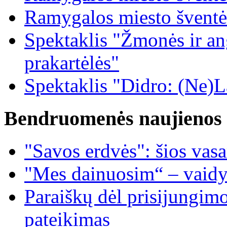
Ramygalos miesto šventė
Spektaklis "Žmonės ir ang
prakartėlės"
Spektaklis "Didro: (Ne)La
Bendruomenės naujienos
"Savos erdvės": šios vas
"Mes dainuosim“ – vaidy
Paraiškų dėl prisijungim
pateikimas