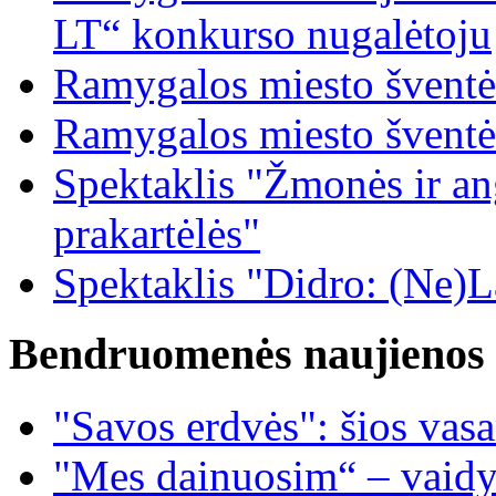
LT“ konkurso nugalėtoju
Ramygalos miesto šventė
Ramygalos miesto šventė
Spektaklis "Žmonės ir ang
prakartėlės"
Spektaklis "Didro: (Ne)La
Bendruomenės naujienos
"Savos erdvės": šios vas
"Mes dainuosim“ – vaidy