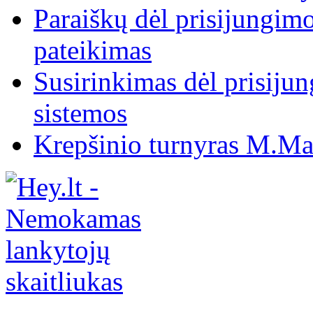
Paraiškų dėl prisijungim
pateikimas
Susirinkimas dėl prisiju
sistemos
Krepšinio turnyras M.Mar