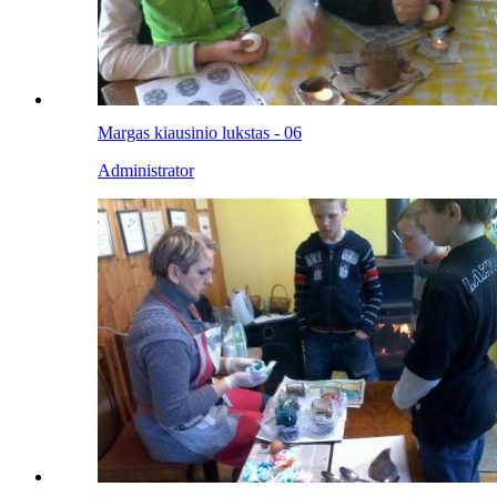
Margas kiausinio lukstas - 06
Administrator