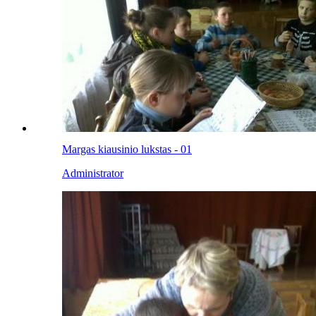
Margas kiausinio lukstas - 01
Administrator