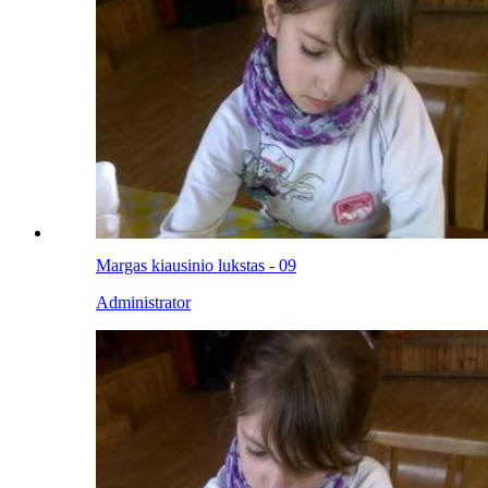
Margas kiausinio lukstas - 09
Administrator