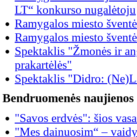
LT“ konkurso nugalėtoju
Ramygalos miesto šventė
Ramygalos miesto šventė
Spektaklis "Žmonės ir ang
prakartėlės"
Spektaklis "Didro: (Ne)La
Bendruomenės naujienos
"Savos erdvės": šios vas
"Mes dainuosim“ – vaidy