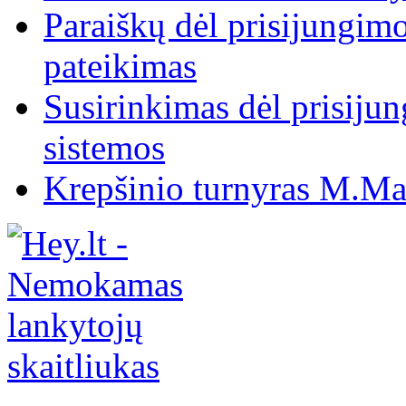
Paraiškų dėl prisijungim
pateikimas
Susirinkimas dėl prisiju
sistemos
Krepšinio turnyras M.Mar