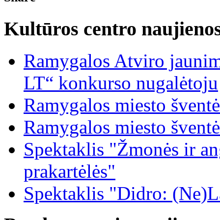
Kultūros centro naujieno
Ramygalos Atviro jaunim
LT“ konkurso nugalėtoju
Ramygalos miesto šventė
Ramygalos miesto šventė
Spektaklis "Žmonės ir ang
prakartėlės"
Spektaklis "Didro: (Ne)La