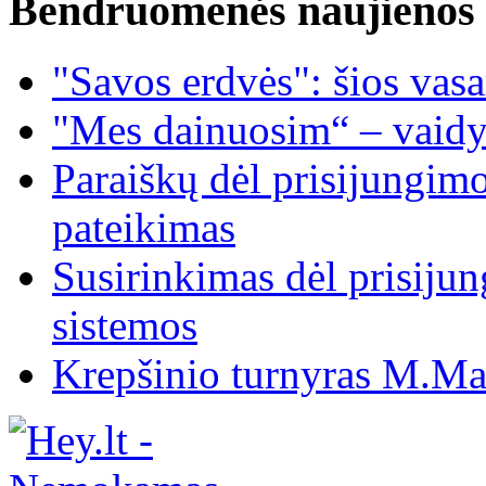
Bendruomenės naujienos
"Savos erdvės": šios vas
"Mes dainuosim“ – vaidy
Paraiškų dėl prisijungim
pateikimas
Susirinkimas dėl prisiju
sistemos
Krepšinio turnyras M.Mar