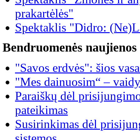
prakartėlės"
Spektaklis "Didro: (Ne)La
Bendruomenės naujienos
"Savos erdvės": šios vas
"Mes dainuosim“ – vaidy
Paraiškų dėl prisijungim
pateikimas
Susirinkimas dėl prisiju
sistemos