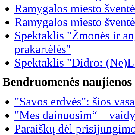
Ramygalos miesto šventė
Ramygalos miesto šventė
Spektaklis "Žmonės ir ang
prakartėlės"
Spektaklis "Didro: (Ne)La
Bendruomenės naujienos
"Savos erdvės": šios vas
"Mes dainuosim“ – vaidy
Paraiškų dėl prisijungim