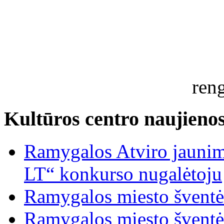
ren
Kultūros centro naujieno
Ramygalos Atviro jaunim
LT“ konkurso nugalėtoju
Ramygalos miesto šventė
Ramygalos miesto šventė