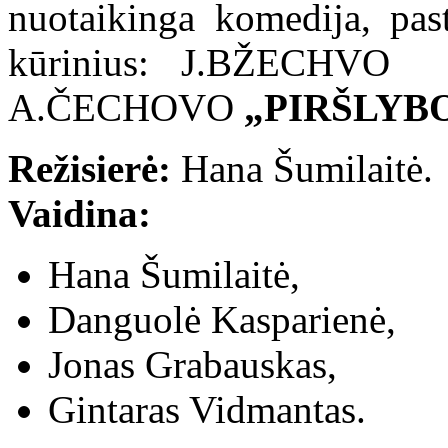
nuotaikinga komedija, pas
kūrinius: J.BŽECHV
A.ČECHOVO
„PIRŠLYB
Režisierė:
Hana Šumilaitė.
Vaidina:
Hana Šumilaitė,
Danguolė Kasparienė,
Jonas Grabauskas,
Gintaras Vidmantas.