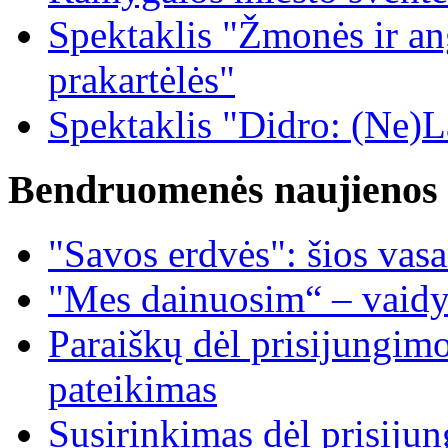
Spektaklis "Žmonės ir ang
prakartėlės"
Spektaklis "Didro: (Ne)La
Bendruomenės naujienos
"Savos erdvės": šios vas
"Mes dainuosim“ – vaidy
Paraiškų dėl prisijungim
pateikimas
Susirinkimas dėl prisiju