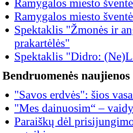
Ramygalos miesto šventė
Ramygalos miesto šventė
Spektaklis "Žmonės ir ang
prakartėlės"
Spektaklis "Didro: (Ne)La
Bendruomenės naujienos
"Savos erdvės": šios vas
"Mes dainuosim“ – vaidy
Paraiškų dėl prisijungim