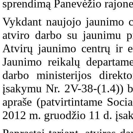
sprendimą Panevėžio rajone
Vykdant naujojo jaunimo c
atviro darbo su jaunimu pr
Atvirų jaunimo centrų ir e
Jaunimo reikalų departame
darbo ministerijos direk
įsakymu Nr. 2V-38-(1.4)) b
apraše (patvirtintame Soci
2012 m. gruodžio 11 d. įsa