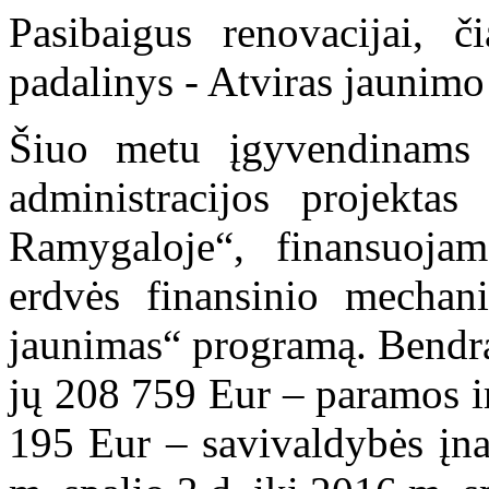
Pasibaigus renovacijai, č
padalinys - Atviras jaunimo
Šiuo metu įgyvendinams 
administracijos projektas
Ramygaloje“, finansuoja
erdvės finansinio mechan
jaunimas“ programą. Bendra
jų 208 759 Eur – paramos i
195 Eur – savivaldybės įna