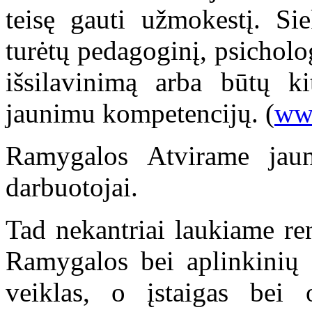
teisę gauti užmokestį. Si
turėtų pedagoginį, psicholo
išsilavinimą arba būtų ki
jaunimu kompetencijų. (
www
Ramygalos Atvirame jau
darbuotojai.
Tad nekantriai laukiame re
Ramygalos bei aplinkinių g
veiklas, o įstaigas bei 