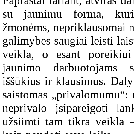
Paprastai tariant, atviras d
su jaunimu forma, kuri
žmonėms, nepriklausomai nuo
galimybes saugiai leisti lai
veikla, o esant poreikiu
jaunimo darbuotojams sp
iššūkius ir klausimus. Dal
saistomas „privalomumu“: n
neprivalo įsipareigoti lan
užsiimti tam tikra veikla 