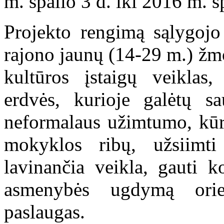
m. spalio 3 d. iki 2016 m. s
Projekto rengimą sąlygojo 
rajono jaunų (14-29 m.) žmo
kultūros įstaigų veiklas
erdvės, kurioje galėtų sau
neformalaus užimtumo, kūry
mokyklos ribų, užsiimti
lavinančia veikla, gauti k
asmenybės ugdymą orient
paslaugas.