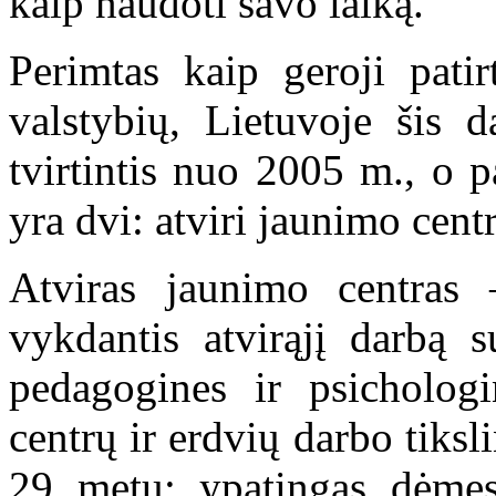
kaip naudoti savo laiką.
Perimtas kaip geroji pati
valstybių, Lietuvoje šis 
tvirtintis nuo 2005 m., o p
yra dvi: atviri jaunimo cent
Atviras jaunimo centras –
vykdantis atvirąjį darbą s
pedagogines ir psichologi
centrų ir erdvių darbo tiks
29 metų; ypatingas dėmes