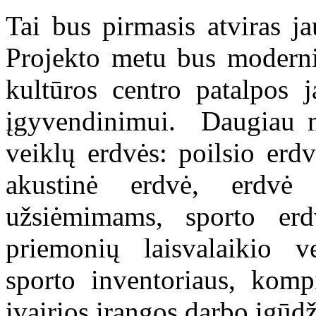
Tai bus pirmasis atviras j
Projekto metu bus moderni
kultūros centro patalpos 
įgyvendinimui. Daugiau n
veiklų erdvės: poilsio erdv
akustinė erdvė, erdvė
užsiėmimams, sporto erd
priemonių laisvalaikio v
sporto inventoriaus, kompi
įvairios įrangos darbo įgūd