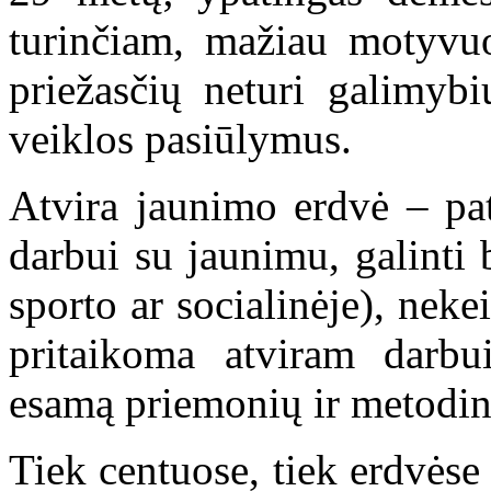
turinčiam, mažiau motyvuo
priežasčių neturi galimybi
veiklos pasiūlymus.
Atvira jaunimo erdvė – pata
darbui su jaunimu, galinti b
sporto ar socialinėje), nekei
pritaikoma atviram darbu
esamą priemonių ir metodi
Tiek centuose, tiek erdvėse