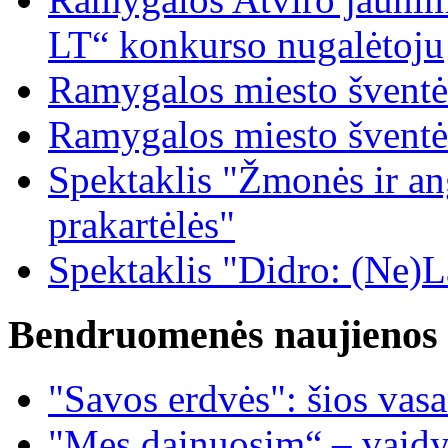
LT“ konkurso nugalėtoju
Ramygalos miesto šventė
Ramygalos miesto šventė
Spektaklis "Žmonės ir ang
prakartėlės"
Spektaklis "Didro: (Ne)La
Bendruomenės naujienos
"Savos erdvės": šios vas
"Mes dainuosim“ – vaidy