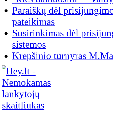
Paraiškų dėl prisijungim
pateikimas
Susirinkimas dėl prisiju
sistemos
Krepšinio turnyras M.Mar