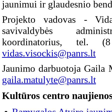
jaunimui ir glaudesnio bend
Projekto vadovas - Vida
savivaldybės adminis
koordinatorius, tel
vidas.visockis@panrs.lt
Jaunimo darbuotoja Gaila M
gaila.matulyte@panrs.lt
Kultūros centro naujieno
Ramygalos Atviro jaunim