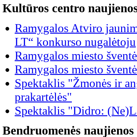
Kultūros centro naujieno
Ramygalos Atviro jaunim
LT“ konkurso nugalėtoju
Ramygalos miesto šventė
Ramygalos miesto šventė
Spektaklis "Žmonės ir ang
prakartėlės"
Spektaklis "Didro: (Ne)La
Bendruomenės naujienos