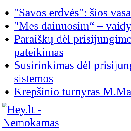
"Savos erdvės": šios vas
"Mes dainuosim“ – vaidy
Paraiškų dėl prisijungim
pateikimas
Susirinkimas dėl prisiju
sistemos
Krepšinio turnyras M.Mar