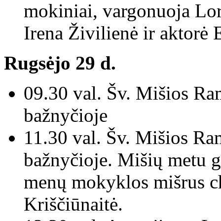
mokiniai, vargonuoja Lor
Irena Živilienė ir aktor
Rugsėjo 29 d.
09.30 val. Šv. Mišios Ra
bažnyčioje
11.30 val. Šv. Mišios Ra
bažnyčioje. Mišių metu 
menų mokyklos mišrus ch
Kriščiūnaitė.