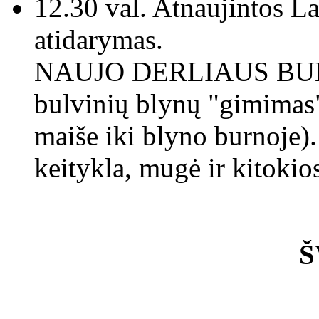
12.30 val. Atnaujintos La
atidarymas.
NAUJO DERLIAUS BUL
bulvinių blynų "gimimas"
maiše iki blyno burnoje).
keitykla, mugė ir kitokios
Š