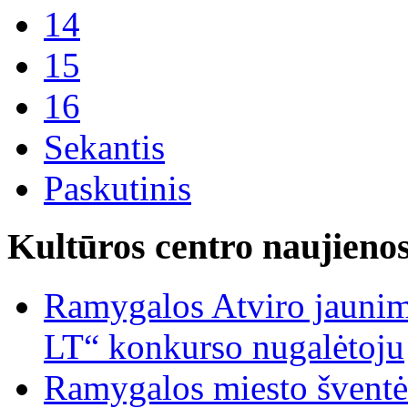
14
15
16
Sekantis
Paskutinis
Kultūros centro naujieno
Ramygalos Atviro jaunim
LT“ konkurso nugalėtoju
Ramygalos miesto šventė