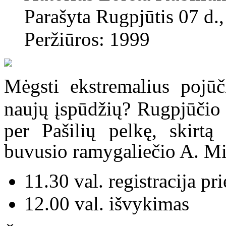
Parašyta Rugpjūtis 07 d.
Peržiūros: 1999
Mėgsti ekstremalius pojūči
naujų įspūdžių?
Rugpjūčio 
per Pašilių pelkę, skirtą
buvusio ramygaliečio A. M
11.30 val. registracija pr
12.00 val. išvykimas