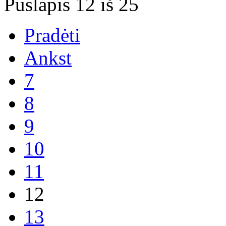
Puslapis 12 iš 25
Pradėti
Ankst
7
8
9
10
11
12
13