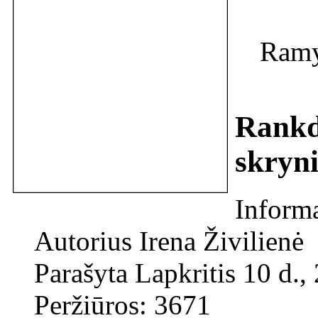
Ramyg
Rankd
skryn
Informa
Autorius
Irena Živilienė
Parašyta Lapkritis 10 d.,
Peržiūros: 3671