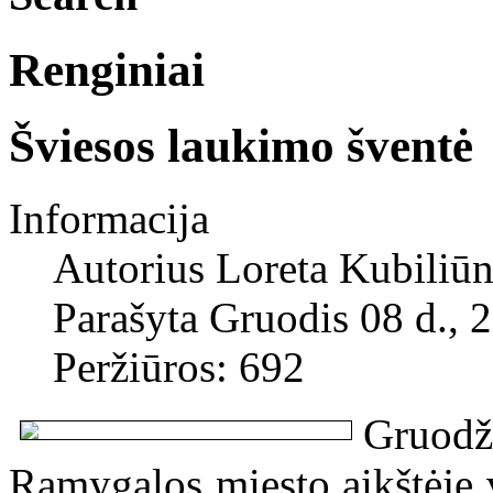
Renginiai
Šviesos laukimo šventė
Informacija
Autorius
Loreta Kubiliūn
Parašyta Gruodis 08 d., 
Peržiūros: 692
Gruodž
Ramygalos miesto aikštėje 