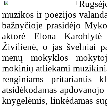
Rugsėjo
muzikos ir poezijos valand
bažnyčioje prasidėjo Mykoli
aktorė Elona Karoblytė 
Živilienė, o jas švelniai 
menų mokyklos mokytojo
mokinių atliekami muzikinia
renginiams pritariantis 
atsidėkodamas apdovanojo a
knygelėmis, linkėdamas sug