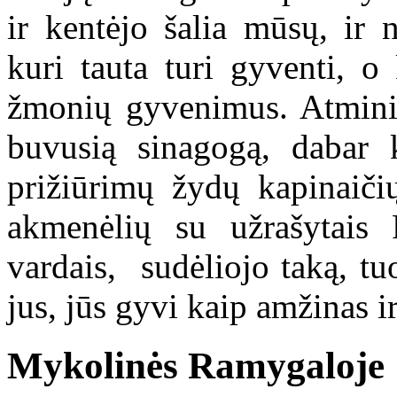
ir kentėjo šalia mūsų, ir 
kuri tauta turi gyventi, o
žmonių gyvenimus. Atminim
buvusią sinagogą, dabar k
prižiūrimų žydų kapinaiči
akmenėlių su užrašytais
vardais, sudėliojo taką, 
jus, jūs gyvi kaip amžinas 
Mykolinės Ramygaloje