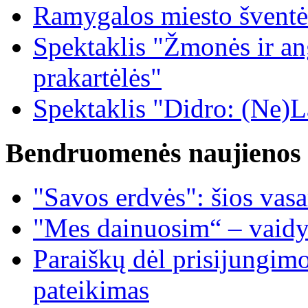
Ramygalos miesto šventė
Spektaklis "Žmonės ir ang
prakartėlės"
Spektaklis "Didro: (Ne)La
Bendruomenės naujienos
"Savos erdvės": šios vas
"Mes dainuosim“ – vaidy
Paraiškų dėl prisijungim
pateikimas