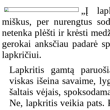
„Į lap
miškus, per nurengtus sod
netenka plėšti ir krėsti medž
gerokai anksčiau padarė spa
lapkričiui.
Lapkritis gamtą paruoš
viskas išeina savaime, lyg
šaltais vėjais, spoksodama
Ne, lapkritis veikia pats. 