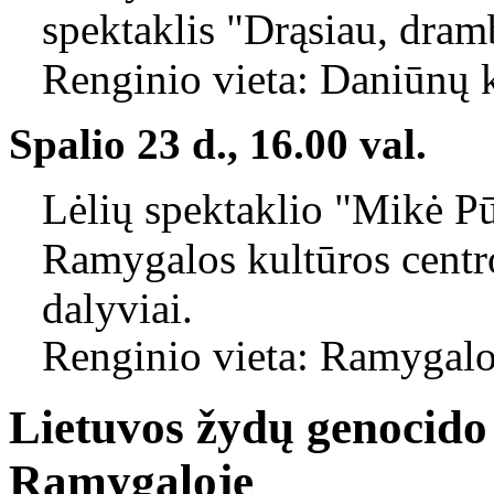
spektaklis "Drąsiau, dram
Renginio vieta: Daniūnų 
Spalio 23 d., 16.00 val.
Lėlių spektaklio "Mikė P
Ramygalos kultūros centro
dalyviai.
Renginio vieta: Ramygalos
Lietuvos žydų genocido
Ramygaloje