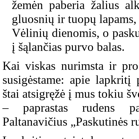
žemėn paberia žalius alks
gluosnių ir tuopų lapams,
Vėlinių dienomis, o pasku
į šąlančias purvo balas.
Kai viskas nurimsta ir pro
susigėstame: apie lapkritį
štai atsigręžė į mus tokiu šv
– paprastas rudens p
Paltanavičius „Paskutinės r