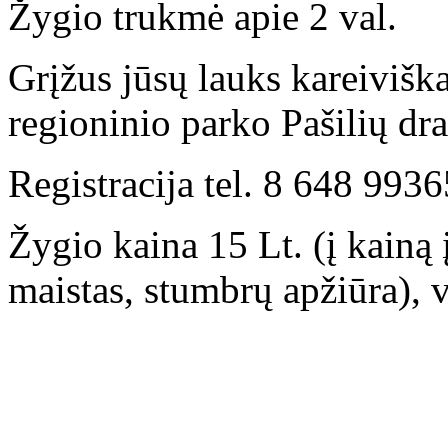
Žygio trukmė apie 2 val.
Grįžus jūsų lauks kareiviš
regioninio parko Pašilių dra
Registracija tel. 8 648 993
Žygio kaina 15 Lt. (į kainą 
maistas, stumbrų apžiūra), v