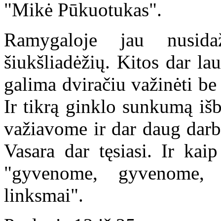
"Mikė Pūkuotukas".
Ramygaloje jau nusida
šiukšliadėžių. Kitos dar la
galima dviračiu važinėti be 
Ir tikrą ginklo sunkumą iš
važiavome ir dar daug darb
Vasara dar tęsiasi. Ir kai
"gyvenome, gyvenome,
linksmai".