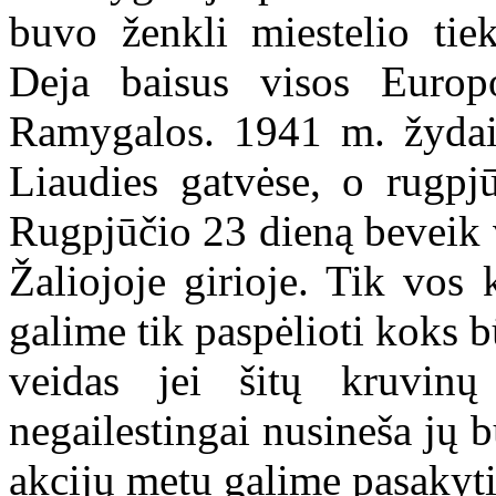
buvo ženkli miestelio tiek
Deja baisus visos Europ
Ramygalos. 1941 m. žydai 
Liaudies gatvėse, o rugpjū
Rugpjūčio 23 dieną beveik 
Žaliojoje girioje. Tik vos 
galime tik paspėlioti koks 
veidas jei šitų kruvin
negailestingai nusineša jų b
akcijų metu galime pasakyti