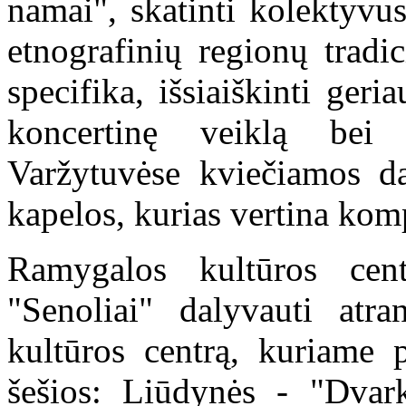
namai", skatinti kolektyvu
etnografinių regionų trad
specifika, išsiaiškinti geri
koncertinę veiklą bei 
Varžytuvėse kviečiamos dal
kapelos, kurias vertina kom
Ramygalos kultūros cen
"Senoliai" dalyvauti at
kultūros centrą, kuriame p
šešios: Liūdynės - "Dvark