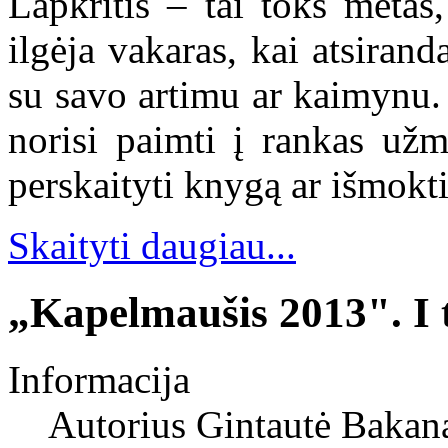
Lapkritis – tai toks metas
ilgėja vakaras, kai atsiran
su savo artimu ar kaimynu.
norisi paimti į rankas užm
perskaityti knygą ar išmokt
Skaityti daugiau...
„Kapelmaušis 2013". I 
Informacija
Autorius
Gintautė Bakan