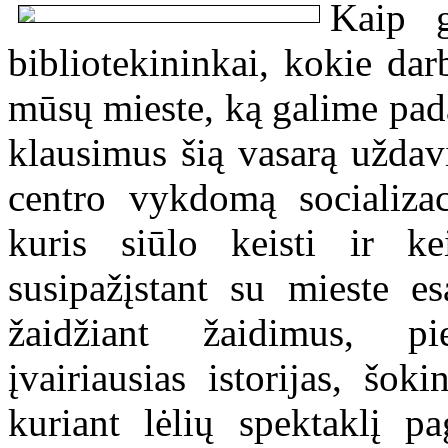
Kaip g
bibliotekininkai, kokie dar
mūsų mieste, ką galime pada
klausimus šią vasarą uždavi
centro vykdomą socializac
kuris siūlo keisti ir kei
susipažįstant su mieste es
žaidžiant žaidimus, pie
įvairiausias istorijas, šok
kuriant lėlių spektaklį p