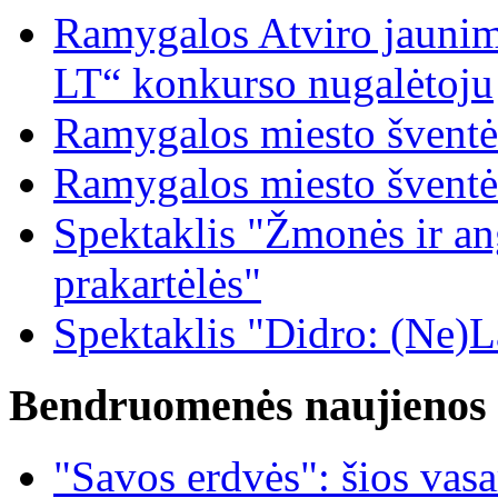
Ramygalos Atviro jaunim
LT“ konkurso nugalėtoju
Ramygalos miesto šventė
Ramygalos miesto šventė
Spektaklis "Žmonės ir ang
prakartėlės"
Spektaklis "Didro: (Ne)La
Bendruomenės naujienos
"Savos erdvės": šios vas