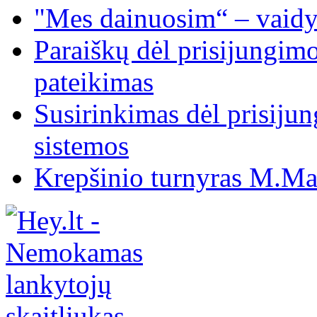
"Mes dainuosim“ – vaidy
Paraiškų dėl prisijungim
pateikimas
Susirinkimas dėl prisiju
sistemos
Krepšinio turnyras M.Mar