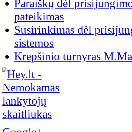
Paraiškų dėl prisijungim
pateikimas
Susirinkimas dėl prisiju
sistemos
Krepšinio turnyras M.Mar
Google+