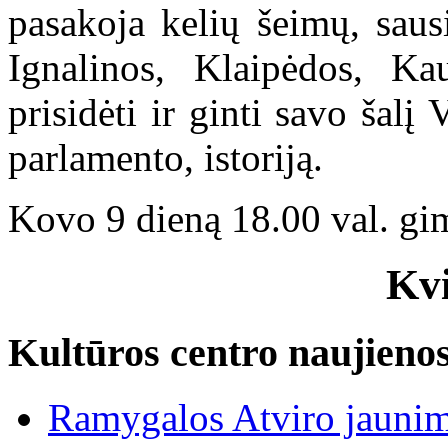
pasakoja kelių šeimų, saus
Ignalinos, Klaipėdos, K
prisidėti ir ginti savo šalį 
parlamento, istoriją.
Kovo 9 dieną 18.00 val. gim
Kv
Kultūros centro naujieno
Ramygalos Atviro jaunim