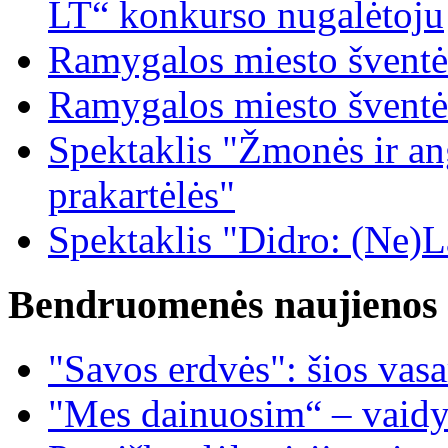
LT“ konkurso nugalėtoju
Ramygalos miesto šventė
Ramygalos miesto šventė
Spektaklis "Žmonės ir ang
prakartėlės"
Spektaklis "Didro: (Ne)La
Bendruomenės naujienos
"Savos erdvės": šios vas
"Mes dainuosim“ – vaidy